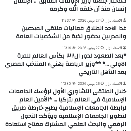
د.مختار جمعة وزير الأوقاف السابق .. الإنسان
إنسان منذ أن خلقه الله وكرمه
الاستاذ نزار
27 يونيو، 2026
1٬337
غدا الاحد انطلاق فعاليات ملتقى المبدعين
والمدربين بحضور نخبة من الشخصيات العامة
الاستاذ نزار
27 يونيو، 2026
1٬319
*بعد الصعود لدور ال٣٢ بكأس العالم للمرة
الاولي …* **وزير الرياضة يهنيء المنتخب المصري
بعد التأهل التاريخي
الاستاذ نزار
26 يونيو، 2026
1٬330
خلال الملتقى التشاوري الأول لرؤساء الجامعات
الإسلامية في العالم بتركيا … *الأمين العام
لرابطة الجامعات الإسلامية يطرح خارطة طريق
لتطوير الجامعات الإسلامية ويؤكد: التحول
الرقمي والبحث العلمي المشترك مفتاح استعادة