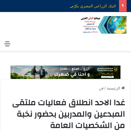
البنك الزراعي المصري يكرّم عدداً من موظفيه المتميزين لتحقيق ارقام استثنائية في القروض الشخصية خلال الربع الأول من 2026
الق
الرئيسية
/
فن
غدا الاحد انطلاق فعاليات ملتقى
المبدعين والمدربين بحضور نخبة
من الشخصيات العامة