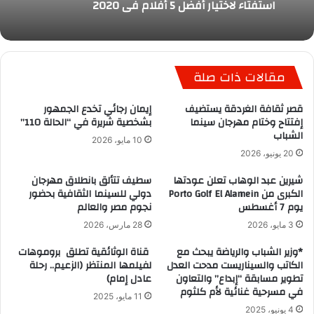
استفتاء لاختيار أفضل 5 أفلام في 2020
مقالات ذات صلة
قصر ثقافة الغردقة يستضيف
إيمان رجائي تخدع الجمهور
إفتتاح وختام مهرجان سينما
بشخصية شريرة في “الحالة 110”
الشباب
10 مايو، 2026
20 يونيو، 2026
شيرين عبد الوهاب تعلن عودتها
سطيف تتألق بانطلاق مهرجان
الكبرى من Porto Golf El Alamein
دولي للسينما الثقافية بحضور
يوم 7 أغسطس
نجوم مصر والعالم
3 مايو، 2026
28 مارس، 2026
*وزير الشباب والرياضة يبحث مع
قناة الوثائقية تطلق بروموهات
الكاتب والسيناريست مدحت العدل
لفيلمها المنتظر (الزعيم.. رحلة
تطوير مسابقة “إبداع” والتعاون
عادل إمام)
في مسرحية غنائية لأم كلثوم
11 مايو، 2025
4 يونيو، 2025