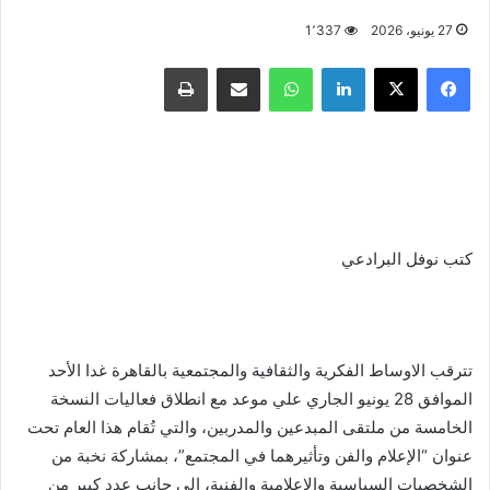
27 يونيو، 2026
1٬337
فيسبوك
X
لينكدإن
واتساب
مشاركة عبر البريد
طباعة
كتب نوفل البرادعي
تترقب الاوساط الفكرية والثقافية والمجتمعية بالقاهرة غدا الأحد
الموافق 28 يونيو الجاري علي موعد مع انطلاق فعاليات النسخة
الخامسة من ملتقى المبدعين والمدربين، والتي تُقام هذا العام تحت
عنوان “الإعلام والفن وتأثيرهما في المجتمع”، بمشاركة نخبة من
الشخصيات السياسية والإعلامية والفنية، إلى جانب عدد كبير من