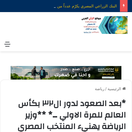
البنك الزراعي المصري يكرّم عدداً من موظفيه المتميزين لتحقيق ارقام استثنائية في القروض الشخصية خلال الربع الأول من 2026
الق
الرئيسية
/
رياضة
*بعد الصعود لدور ال٣٢ بكأس
العالم للمرة الاولي …* **وزير
الرياضة يهنيء المنتخب المصري