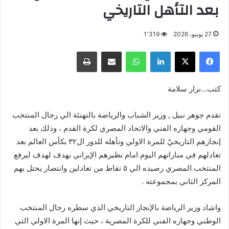
بعد التأهل التاريخي
27 يونيو، 2026
1٬319
فيسبوك
X
لينكدإن
واتساب
مشاركة عبر البريد
طباعة
كتب…نزار سلامة
تقدم جوهر نبيل , وزير الشباب والرياضة بالتهنئة الي رجال المنتخب
القومي وجهازه الفني والاتحاد المصري لكرة القدم ، وذلك بعد
إنجازهم التاريخيّ للمرة الاولي وتأهله للدور ال٣٢ بكأس العالم بعد
تعادلهم في مباراتهم اليوم امام نظيرهم الإيراني بهدف لهدف ليرفع
المنتخب المصري رصيده الي ٥ نقاط من تعادلين وانتصار يحتل بهم
المركز الثاني بمجموعته .
واشاد وزير الرياضة بالإنجاز التاريخي الذي سطره رجال المنتخب
الوطني وجهازه الفني للكرة المصرية ، حيث إنها المرة الاولي التي