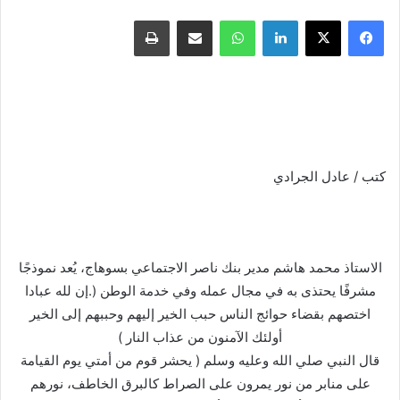
فيسبوك
X
لينكدإن
واتساب
مشاركة عبر البريد
طباعة
كتب / عادل الجرادي
الاستاذ محمد هاشم مدير بنك ناصر الاجتماعي بسوهاج، يُعد نموذجًا
مشرفًا يحتذى به في مجال عمله وفي خدمة الوطن (.إن لله عبادا
اختصهم بقضاء حوائج الناس حبب الخير إليهم وحببهم إلى الخير
أولئك الآمنون من عذاب النار )
قال النبي صلي الله وعليه وسلم ( يحشر قوم من أمتي يوم القيامة
على منابر من نور يمرون على الصراط كالبرق الخاطف، نورهم