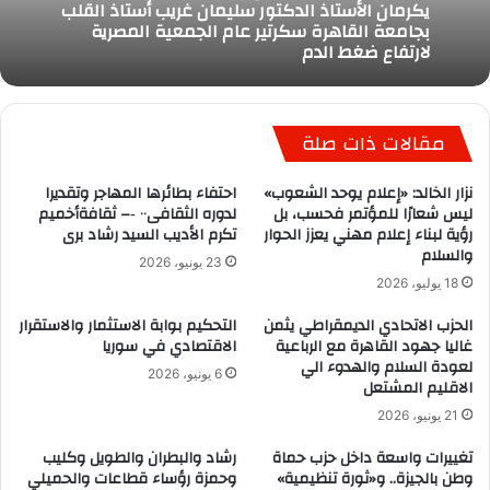
يكرمان الأستاذ الدكتور سليمان غريب أستاذ القلب
بجامعة القاهرة سكرتير عام الجمعية المصرية
لارتفاع ضغط الدم
مقالات ذات صلة
نزار الخالد: «إعلام يوحد الشعوب»
احتفاء بطائرها المهاجر وتقديرا
ليس شعارًا للمؤتمر فحسب، بل
لدوره الثقافى٠٠ ‐– ثقافةأخميم
رؤية لبناء إعلام مهني يعزز الحوار
تكرم الأديب السيد رشاد برى
والسلام
23 يونيو، 2026
18 يوليو، 2026
الحزب الاتحادي الديمقراطي يثمن
التحكيم بوابة الاستثمار والاستقرار
غاليا جهود القاهرة مع الرباعية
الاقتصادي في سوريا
لعودة السلام والهدوء الي
6 يونيو، 2026
الاقليم المشتعل
21 يونيو، 2026
تغييرات واسعة داخل حزب حماة
رشاد والبطران والطويل وكليب
وطن بالجيزة.. و«ثورة تنظيمية»
وحمزة رؤساء قطاعات والحميلي