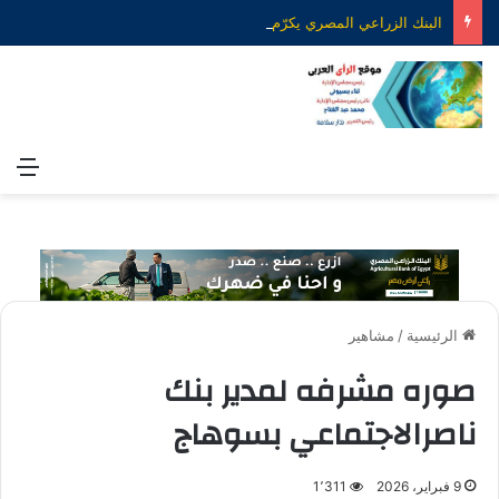
البنك الزراعي المصري يكرّم عدداً من موظفيه المتميزين لتحقيق ارقام استثنائية في القروض الشخصية خلال الربع الأول من 2026
الق
الرئيسية
/
مشاهير
صوره مشرفه لمدير بنك
ناصرالاجتماعي بسوهاج
9 فبراير، 2026
1٬311