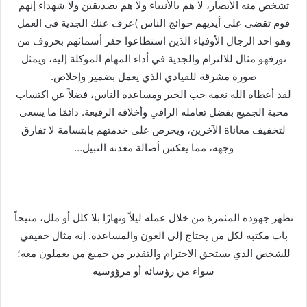
تشخص منه الأبصار، لا هم بالأنبياء ولا هم بصديقين ولا شهداء إنهم
قوم تقضى على أيديهم حوائج الناس )عرف عنك الجدية في العمل
وهو احد الرجال الأوفياء الذين استطاعوا حفر أسمائهم بحروف من
نورفهو مثال للالتزام والجدية في أداء المهام الموكلة إليه، ويمثل
صورة مشرقة للقيادي الذي يعمل بضمير وإخلاص.
لقد أعطاه الله نعمة حب الخير ومساعدة الناس، فضلاً عن اكتساب
محبة الجميع بفضل تعامله الراقي وأخلاقه الرفيعة. دائمًا ما يسعى
لتخفيف معاناة الآخرين، ويحرص على خدمتهم بابتسامة لا تفارق
وجهه، مما يعكس أصالة معدنه النبيل…
تظهر جهوده المثمرة من خلال عمله ليلاً ونهارًا بلا كلل أو ملل، متيحاً
باب مكتبه لكل من يحتاج إلى العون والمساعدة. إنه مثال حقيقي
للشخص الذي يستحق الاحترام والتقدير من جميع من يعملون معه؛
سواء من رؤسائه أو مرؤوسيه