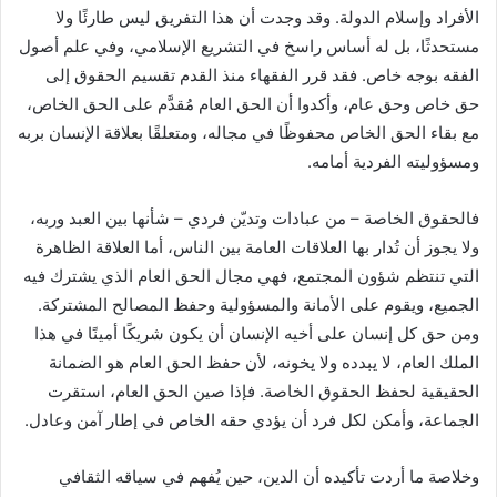
الأفراد وإسلام الدولة. وقد وجدت أن هذا التفريق ليس طارئًا ولا
مستحدثًا، بل له أساس راسخ في التشريع الإسلامي، وفي علم أصول
الفقه بوجه خاص. فقد قرر الفقهاء منذ القدم تقسيم الحقوق إلى
حق خاص وحق عام، وأكدوا أن الحق العام مُقدَّم على الحق الخاص،
مع بقاء الحق الخاص محفوظًا في مجاله، ومتعلقًا بعلاقة الإنسان بربه
ومسؤوليته الفردية أمامه.
فالحقوق الخاصة – من عبادات وتديّن فردي – شأنها بين العبد وربه،
ولا يجوز أن تُدار بها العلاقات العامة بين الناس، أما العلاقة الظاهرة
التي تنتظم شؤون المجتمع، فهي مجال الحق العام الذي يشترك فيه
الجميع، ويقوم على الأمانة والمسؤولية وحفظ المصالح المشتركة.
ومن حق كل إنسان على أخيه الإنسان أن يكون شريكًا أمينًا في هذا
الملك العام، لا يبدده ولا يخونه، لأن حفظ الحق العام هو الضمانة
الحقيقية لحفظ الحقوق الخاصة. فإذا صين الحق العام، استقرت
الجماعة، وأمكن لكل فرد أن يؤدي حقه الخاص في إطار آمن وعادل.
وخلاصة ما أردت تأكيده أن الدين، حين يُفهم في سياقه الثقافي