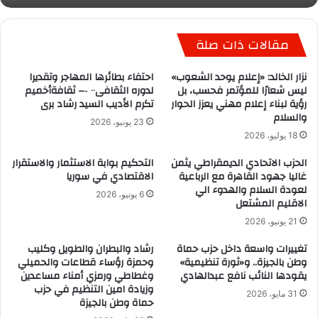
مقالات ذات صلة
نزار الخالد: «إعلام يوحد الشعوب»
احتفاء بطائرها المهاجر وتقديرا
ليس شعارًا للمؤتمر فحسب، بل
لدوره الثقافى٠٠ ‐– ثقافةأخميم
رؤية لبناء إعلام مهني يعزز الحوار
تكرم الأديب السيد رشاد برى
والسلام
23 يونيو، 2026
18 يوليو، 2026
الحزب الاتحادي الديمقراطي يثمن
التحكيم بوابة الاستثمار والاستقرار
غاليا جهود القاهرة مع الرباعية
الاقتصادي في سوريا
لعودة السلام والهدوء الي
6 يونيو، 2026
الاقليم المشتعل
21 يونيو، 2026
تغييرات واسعة داخل حزب حماة
رشاد والبطران والطويل وكليب
وطن بالجيزة.. و«ثورة تنظيمية»
وحمزة رؤساء قطاعات والحميلي
يقودها النائب نافع عبدالهادي
وغطاطي ورمزي أمناء مساعدين
وزيادة امين التنظيم في حزب
31 مايو، 2026
حماة وطن بالجيزة