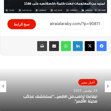
نسخ الرابط
لينكدإن
واتساب
مشاركة عبر البريد
طباعة
أخبار مصر
23 نوفمبر، 2022
ايفانكا ترامب،من الاقصر….”نستكشف عجائب
مدينة الأقصر”.