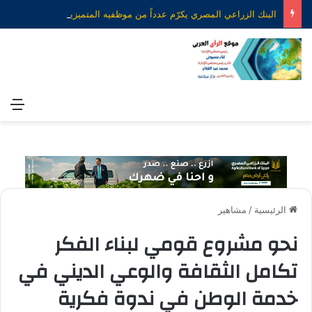
البنك الزراعي المصري يكرّم عدداً من موظفيه المتميزين لتحقيق ارقام استثنائية في القروض الشخصية خلال الربع الأول من 2026
الق
الرئيسية
/
مشاهير
نحو مشروع قومي لبناء الفكر
تكامل الثقافة والوعي الديني في
خدمة الوطن في ندوة فكرية