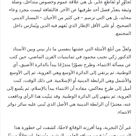
تَجاوُرٍ أو تَقاطُعٍ عابر، بل هي علاقة عموم وخصوص متداخل، وصلة
وثيقة يتعذّر فصل أحد طرفيها عن الآخر. فالثقافة ليست مجرد وعاء
محايد، بل هي التي ترسم – في كثير من الأحيان – المسار الديني
الصحيح، أو على الأقل الإطار الذي يُفهم فيه الدين ويُمارَس داخل
المجتمع.
ولعلّ من أبلغ الأمثلة التي عشتها بنفسي ما دار بيني وبين الأستاذ
الدكتور زكي نجيب محمود في ثمانينيات القرن الماضي، حين كتب
عن مسألة الانتماء، وطرح تصوّرًا متدرّجًا يبدأ بالدائرة الأضيق، أي
الوطنية، ثم يرتقي إلى الدائرة الأوسع وهي العروبة، ثم إلى الأوسع
والأشمل وهي الرابطة الدينية أو الإسلامية. في ذلك الوقت، كنت
أميل إلى طرحٍ معاكس، مفاده أن الانتماء يبدأ بالإسلام، ثم يتّسع إلى
العروبة، ثم ينتهي إلى الدائرة الوطنية. وقد تبنّيت هذا الرأي ودافعت
عنه، معتبرًا أن الرابطة الدينية هي الأصل الذي تُبنى عليه سائر دوائر
الانتماء.
غير أنّ التجربة، وما أفرزته الوقائع لاحقًا، كشفت لي خطورة هذا
الترتيب حين يُنزَع من سياقه العلمي الرشيد، ويُستغل استغلالًا مريبًا