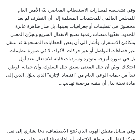
وفي تشخيصه لمسارات الاستقطاب المعاصر، نبّه الأمين العام
للمجلس العالمي للمجتمعات المسلمة إلى أن التطرف لم يعد
محصورًا في تنظيمات أو جغرافيات بعينها، بل صار ظاهرة عابرة
للحدود، تغذّيها منصات رقمية تصنع الانفعال السريع وتجزّئ المعنى
وتكافئ الاستفزاز. وأشار إلى أن بعض الخطابات المشحونة قد تنتقل
عبر فضاءات التواصل أو عبر حركات الأفراد، لا في صورة تنظيمات،
بل في صورة أمزجة متوترة وسرديات قابلة للاشتعال عند أول
احتكاك. وبيّن أن خلل المعنى يسبق خلل السلوك، وأن حماية الوطن
تبدأ من حماية الوعي العام من “اقتصاد الإثارة” الذي يحوّل الدين إلى
مادة تعبئة بدل أن يبقيه مرجعية تهذيب…
وفي مقابل منطق الهوية الذي يُنتج الاصطفاف، دعا بشاري إلى نقل
مركز الثقل إلى منطق الائتمان، أي إعادة بناء التدين على معنى