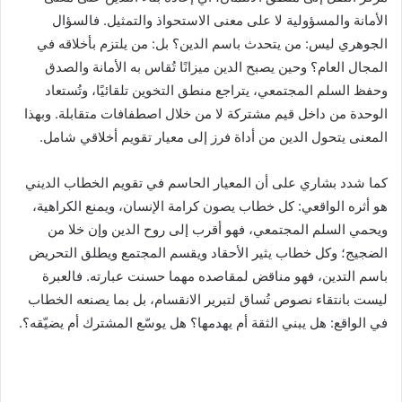
الأمانة والمسؤولية لا على معنى الاستحواذ والتمثيل. فالسؤال
الجوهري ليس: من يتحدث باسم الدين؟ بل: من يلتزم بأخلاقه في
المجال العام؟ وحين يصبح الدين ميزانًا تُقاس به الأمانة والصدق
وحفظ السلم المجتمعي، يتراجع منطق التخوين تلقائيًا، وتُستعاد
الوحدة من داخل قيم مشتركة لا من خلال اصطفافات متقابلة. وبهذا
المعنى يتحول الدين من أداة فرز إلى معيار تقويم أخلاقي شامل.
كما شدد بشاري على أن المعيار الحاسم في تقويم الخطاب الديني
هو أثره الواقعي: كل خطاب يصون كرامة الإنسان، ويمنع الكراهية،
ويحمي السلم المجتمعي، فهو أقرب إلى روح الدين وإن خلا من
الضجيج؛ وكل خطاب يثير الأحقاد ويقسم المجتمع ويطلق التحريض
باسم التدين، فهو مناقض لمقاصده مهما حسنت عبارته. فالعبرة
ليست بانتقاء نصوص تُساق لتبرير الانقسام، بل بما يصنعه الخطاب
في الواقع: هل يبني الثقة أم يهدمها؟ هل يوسّع المشترك أم يضيّقه؟.