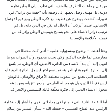
من قبل جماعات التطرف والعنف، التي نظرت إلى الوطن نظرة
دونية، بل مهينة، وصل بعضها إلى وصفه بأنه “حفنة من تراب”، في
تعبيرات كشفت بوضوح عن قطيعة مع فكرة الوطن ومع قيم الاجتماع
الإنساني. عندها أدركت أن الخلل لم يكن في الدين ذاته، بل في
ترتيب دوائر الانتماء على نحو يسمح بتهميش الوطن وإفراغه من
قيمته الأخلاقية والإنسانية.
وهنا أعلنت – بوضوح ومسؤولية علمية – أنني كنت مخطئًا في
معارضتي لما طرحه الدكتور زكي نجيب محمود، وأن الصواب هو ما
انتهى إليه: أن يبدأ الانتماء من الدائرة الأضيق، أي الوطن، ثم يتّسع
إلى الدائرة القومية أو العربية، ثم يتسع أكثر ليشمل الدائرة الدينية أو
العقائدية التي تجمع بين شعوب مختلفة الأعراق والأوطان. فالوطن
ليس نقيضًا للدين، بل هو مجاله الطبيعي، وأرض تنزيله، ومن دونه
يتحول الانتماء الديني إلى فكرة معلّقة قابلة للتسييس والانحراف.
أما النقطة الثانية التي تناولتها في مداخلتي، فهي ما أشار إليه فخامة
الرئيس عبد الفتاح السيسي – حفظه الله – بشأن التمييز بين إسلام