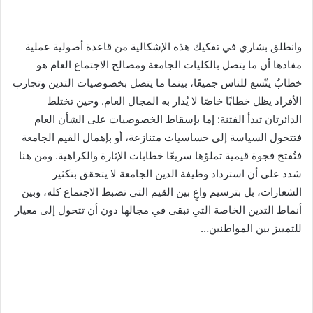
وانطلق بشاري في تفكيك هذه الإشكالية من قاعدة أصولية عملية
مفادها أن ما يتصل بالكليات الجامعة ومصالح الاجتماع العام هو
خطابٌ يتّسع للناس جميعًا، بينما ما يتصل بخصوصيات التدين وتجارب
الأفراد يظل خطابًا خاصًا لا يُدار به المجال العام. وحين تختلط
الدائرتان تبدأ الفتنة: إما بإسقاط الخصوصيات على الشأن العام
فتتحول السياسة إلى حساسيات متنازعة، أو بإهمال القيم الجامعة
فتُفتح فجوة قيمية تملؤها سريعًا خطابات الإثارة والكراهية. ومن هنا
شدد على أن استرداد وظيفة الدين الجامعة لا يتحقق بتكثير
الشعارات، بل بترسيم واعٍ بين القيم التي تضبط الاجتماع كله، وبين
أنماط التدين الخاصة التي تبقى في مجالها دون أن تتحول إلى معيار
للتمييز بين المواطنين…