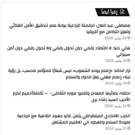
إقرأ أيضاً
مصطفى عبد العال: الرقمنة الزراعية بوابة مصر لتحقيق الأمن الغذائي
وتعزيز التكامل مع أفريقيا
20 يوليو، 2026
هاني دنيا: لا اقتصاد رقمي دون تحول رقمي ولا تحول رقمي دون أمن
سيبراني
19 يوليو، 2026
نزار الخالد: «إعلام يوحد الشعوب» ليس شعارًا للمؤتمر فحسب، بل رؤية
لبناء إعلام مهني يعزز الحوار والسلام
18 يوليو، 2026
احتفاء بطائرها المهاجر وتقديرا لدوره الثقافى٠٠ ‐– ثقافةأخميم تكرم
الأديب السيد رشاد برى
23 يونيو، 2026
الحزب الاتحادي الديمقراطي يثمن غاليا جهود القاهرة مع الرباعية
لعودة السلام والهدوء الي الاقليم المشتعل
21 يونيو، 2026