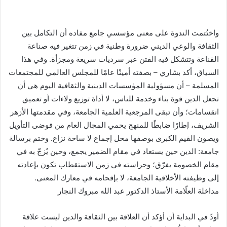
واختُتمت الندوة على معنى مؤسسي جامع مفاده أن التكامل بين
الثقافة والوعي الديني ضرورة وطنية في زمن تتغير فيه صناعة
القناعة وتتشكل فيه الفتن عبر سرديات سريعة ومجزأة. وفي هذا
السياق، أكد بشاري – بصفته أمينًا عامًا للمجلس العالمي للمجتمعات
المسلمة – أن مسؤولية المؤسسات الدينية والثقافية اليوم هي أن
تجعل الدين قوة بناء وخدمة للناس، لا أداة توزيع ولاءات أو تعميق
انقسامات؛ وأن تبقى المرجعية العلمية الجامعة، وفي مقدمتها الأزهر
الشريف، إطارًا ضابطًا للمنهج يحمي المجال العام من فوضى التأويل
ويصون القيم الكبرى بوصفها محل إجماع لا ساحة نزاع. وختم برسالة
جامعة: الدين حين يستعاد في مقام الضمير يجمع، وحين يُزجّ به في
مقام الخصومة يفرّق؛ وحراسته في زمن الاستقطاب تكون بإعادته
إلى وظيفته الأخلاقية الجامعة، لا بإقحامه في معارك المعنى.
مداخلة العلّامة الأستاذ الدكتور عبد الله مبروك النجار
أودّ في البداية أن أؤكد أن العلاقة بين الثقافة والدين ليست علاقة