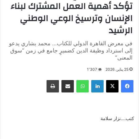
تؤكد أهمية العمل المشترك لبناء
الإنسان وترسيخ الوعي الوطني
الرشيد
في معرض القاهرة الدولي للكتاب… محمد بشاري يدعو
إلى استرداد وظيفة الدين كضميرٍ جامع في زمن “سوق
المعنى”
25 يناير، 2026
1٬307
فيسبوك
X
لينكدإن
واتساب
مشاركة عبر البريد
طباعة
كتب….نزار سلامة