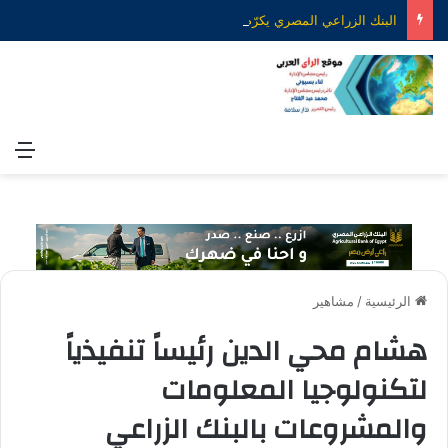
البنك الزراعي المصري يكرّم عدداً من موظفيه المتميزين لتحقيق ارقام استثنائية في القروض الشخصية خلال الربع الأول من 2026
الق
الرئيسية
/
مشاهير
هشام محي الدين رئيساً تنفيذياً
لتكنولوجيا المعلومات
والمشروعات بالبنك الزراعي