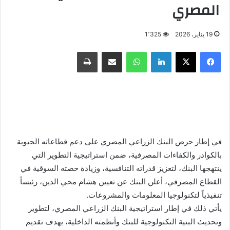
المصري
19 يناير، 2026
1٬325
فيسبوك
X
لينكدإن
واتساب
مشاركة عبر البريد
طباعة
في إطار حرص البنك الزراعي المصري على دعم قطاعاته الحيوية
بالكوادر والكفاءات المصرفية، ضمن استراتيجية التطوير التي
ينتهجها البنك، لتعزيز قدراته التنافسية، وزيادة حصته السوقية في
القطاع المصرفي، أعلن البنك عن تعيين هشام محي الدين، رئيساً
تنفيذياً لتكنولوجيا المعلومات والمشروعات.
يأتي ذلك في إطار استراتيجية البنك الزراعي المصري، لتطوير
وتحديث البنية التكنولوجية للبنك وأنظمته الداخلية، بهدف تقديم