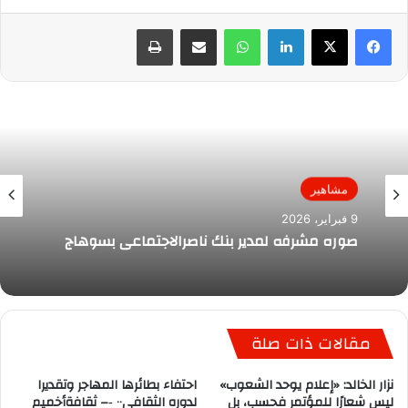
لينكدإن
واتساب
مشاركة عبر البريد
طباعة
مشاهير
9 فبراير، 2026
صوره مشرفه لمدير بنك ناصرالاجتماعي بسوهاج
مقالات ذات صلة
نزار الخالد: «إعلام يوحد الشعوب»
احتفاء بطائرها المهاجر وتقديرا
ليس شعارًا للمؤتمر فحسب، بل
لدوره الثقافى٠٠ ‐– ثقافةأخميم