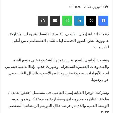
11 فبراير، 2024
1٬028
فيسبوك
X
لينكدإن
واتساب
مشاركة عبر البريد
طباعة
دعمت الفنانة إيمان العاصي، القضية الفلسطينية، وذلك بمشاركة
جمهورها بعض الصور الجديدة لها بالشال الفلسطيني، من أمام
الأهرامات.
ونشرت العاصي الصور عبر صفحتها الشخصية على موقع الصور
والفيديوهات القصيرة انستجرام، وظهرت خلالها بإطلالة صباحية، من
أمام الأهرامات، مرتدية ملابس باللون الأسود، والشال الفلسطيني
حول رقبتها.
وشاركت مؤخرا الفنانة إيمان العاصي في مسلسل “جعفر العمدة”،
بطولة الفنان محمد رمضان، وبمشاركة مجموعة كبيرة من نجوم
الوسط الفني، والذي تم عرضه خلال الموسم الرمضاني المنقضي
٢٠٢٣.