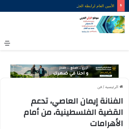
الأمين العام لرابطة الجامعات الإسلامية يهنئ الدكتور محمود صديق بتكليفه قائمًا بعمل رئيس جامعة الأزهر
الق
الرئيسية
/
فن
الفنانة إيمان العاصي، تدعم
القضية الفلسطينية، من أمام
الأهرامات