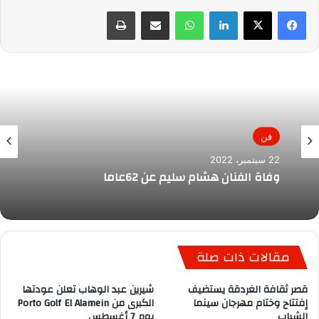
لينكدإن
واتساب
مشاركة عبر البريد
طباعة
فن
22 سبتمبر، 2022
وفاة الفنان هشام سليم عن 62عاما
مقالات ذات صلة
قصر ثقافة الغردقة يستضيف
شيرين عبد الوهاب تعلن عودتها
إفتتاح وختام مهرجان سينما
الكبرى من Porto Golf El Alamein
الشباب
يوم 7 أغسطس