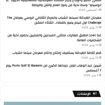
ملتقى التميز والإبداع يكرم المنتجة السينمائية الفلسطينية الكبيرة “رنا
ابوسيدو” وسط نخبة من رموز العلم والفن والرياضة
1 أغسطس، 2026
مهرجان الغردقة لسينما الشباب والمركز الثقافي الروسي يعرضان The
Challenge اول فيلم يصور بالفضاء.. الثلاثاء المقبل
27 يوليو، 2026
غدا الاحد انطلاق فعاليات ملتقى المبدعين والمدربين بحضور نخبة من
الشخصيات العامة
27 يونيو، 2026
قصر ثقافة الغردقة يستضيف إفتتاح وختام مهرجان سينما الشباب
20 يونيو، 2026
شيرين عبد الوهاب تعلن عودتها الكبرى من Porto Golf El Alamein يوم
7 أغسطس
3 مايو، 2026
الإعلانات