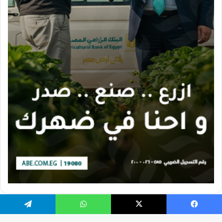
يسبوك
X
واتساب
تيلقرام