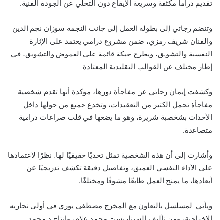
تقديم دراما مكثفة وسريعة الإيقاع دون التخلي عن الجودة الفنية.
وتنضم رجائي إلى بطولة العمل إلى جانب النجمة سوزان نجم الدين
والفنان شريف رمزي، ضمن مشروع درامي يعتمد على الإثارة
النفسية والتشويق، ويطرح حبكة قائمة على الغموض والتشويق، في
إطار مختلف عن القوالب التقليدية المعتادة.
وكشفت إيمان رجائي عن مفاجأة دورها، مؤكدة أنها تقدم شخصية
مفاجأة تحمل الكثير من التعقيدات، وتخدع جميع من حولها داخل
الأحداث بشخصية شريرة، وهو ما يضعها في قلب صراعات درامية
متصاعدة.
وأشارت إلى أن هذه الشخصية تمثل تحديًا حقيقيًا لها، نظرًا لاعتمادها
على الأداء النفسي العميق، وتفاصيل دقيقة تكشف تدريجيًا عن
أبعادها، ما يمنح العمل طابعًا مشوقًا ومختلفًا.
ويأتي المسلسل بالتعاون مع المخرج مصطفى يوري في أولى تجاربه
الإخراجية، ومن تأليف السيناريست محمد علام، وإنتاج د محمد