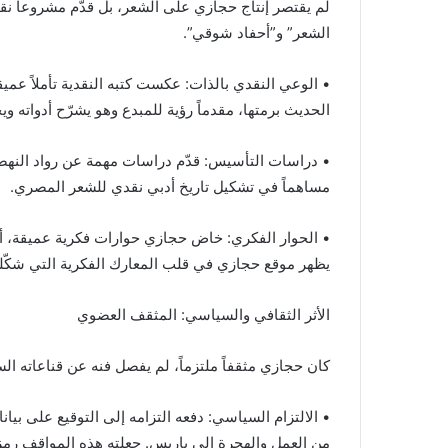
لم يقتصر إنتاج حجازي على الشعر، بل قدّم مشروعاً نقدي
الشعر” و”أحفاد شوقي”.
• الوعي النقدي بالذات: عكست كتبه النقدية تأملاً عم
الحديث برمتها، مقدماً رؤية للمبدع وهو يشرّح أدواته وي
• دراسات التأسيس: قدّم دراسات مهمة عن رواد النه
مساهماً في تشكيل تاريخ أدبي نقدي للشعر المصري.
• الحوار الفكري: خاض حجازي حوارات فكرية عميقة، أب
يظهر موقع حجازي في قلب المعارك الفكرية التي شكّلت 
الأثر الثقافي والسياسي: المثقف العضوي
كان حجازي مثقفاً ملتزماً، لم يفصل فنه عن قناعاته الس
• الالتزام السياسي: دفعه التزامه إلى التوقيع على بي
من العمل والهجرة إلى باريس. جعلته هذه المواقف رمزاً