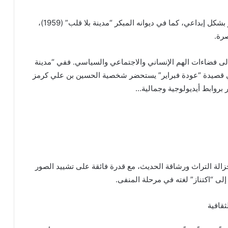
• التجديد الشكلي: تميزت قصيدته باستخدام بحر الرجز بشكل إبداعي، كما في ديوانه المبكر “مدينة بلا قلب” (1959)،
صرة.
 إلى فضاءات الهم الإنساني والاجتماعي والسياسي. ففي “مدينة
وفي قصيدة “عودة فبراير” يستحضر شخصية الحسين بن علي كرمز
 بروابط أيديولوجية وجمالية…
زالة التراث ورشاقة الحديث، مع قدرة فائقة على تشييد الصور
إلى “اكتناز” لغته في مرحلة المنفى.
ثقافية