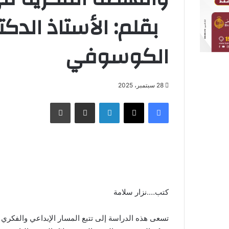
بقلم: الأستاذ الدكت
الكوسوفي
28 سبتمبر، 2025
فيسبوك
X
لينكدإن
مشاركة عبر البريد
طباعة
كتب….نزار سلامة
تسعى هذه الدراسة إلى تتبع المسار الإبداعي والفكري 