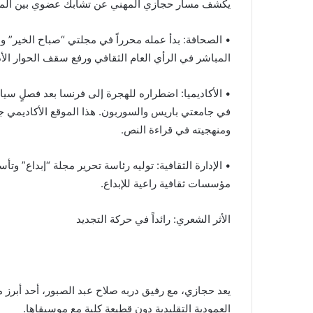
يكشف مسار حجازي المهني عن تشابك عضوي بين الممارس
• الصحافة: بدأ عمله محرراً في مجلتي “صباح الخير” و”روز
المباشر في الرأي العام الثقافي ورفع سقف الحوار الأد
• الأكاديميا: اضطراره للهجرة إلى فرنسا بعد فصلٍ سي
في جامعتي باريس والسوربون. هذا الموقع الأكاديمي ج
ومنهجيته في قراءة النص.
• الإدارة الثقافية: توليه رئاسة تحرير مجلة “إبداع” و
مؤسسات ثقافية راعية للإبداع.
الأثر الشعري: رائداً في حركة التجديد
يعد حجازي، مع رفيق دربه صلاح عبد الصبور، أحد أبرز
العمودية التقليدية دون قطيعة كلية مع موسيقاها.