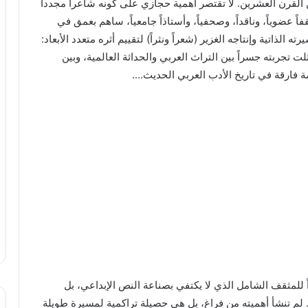
القرن العشرين. لا تقتصر أهمية حجازي على كونه شاعراً مجدداً
عضوياً، وناقداً، وصحفياً، وأستاذاً جامعياً، ساهم بعمق في
الذاتية وإنتاجه الغزير (شعراً ونثراً) لتقييم أثره متعدد الأبعاد:
تجربته جسراً بين التراث العربي والحداثة العالمية، وبين
ة فارقة في تاريخ الأدب العربي الحديث….
معطي حجازي (وُلد 1935) نموذجاً فذاً للمثقف الشامل الذي لا يكتفي بصناعة النص الإبداعي، بل
م تنشأ أهميته من فراغ، بل هي حصيلة تراكمية لمسيرة طويلة