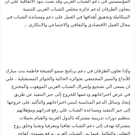
المؤسستين في دعم الشباب العربي وقد نصت بنود الاتفاقية علي ان
يتعاون الطرفان لدعم جائزة مجلس الشباب العربي للتنمية
المتكاملة وتحقيق أهدافها في العمل على دعم ومساندة الشباب في
مجال العمل الاقتصادي والثقافي والاجتماعي والابتكارى …
وكذا تعاون الطرفان في دعم برنامج سمو الشيخة فاطمة بنت مبارك
للأبداع والتميز المجتمعي بجوائزه الحالية والجوائز المستقبلية ، علي
ان يسعى الي تشجيع وإشراك الشباب العربي الموهوب والمخترع
في عرض اختراعاتهم ودعمها للخروج إلى حيز التنفيذ عن طريق
إيجاد وسائل الدعم المناسبة لتبني اختراعاتهم والتأكيد على خروجها
إلى حيز التنفيذ ومساعدة الشباب علي رفع قدراتهم ومؤهلاتهم
بتنظيم دورات تدريبية مشتركة بالدول العربية والقيام بحملات
مشتركة تهدف إلى دعم الشباب ثقافيا ومعرفيا وتقنيا وخلق روح
التعاون والتكامل فيما بين الشباب العربي ورفع مستوى كفاءة