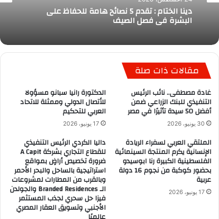
دينا الختام : تقدم 5 نصائح هامة للحفاظ على
البشرة في فصل الصيف
مقالات ذات صلة
غادة مصطفى.. نائب الرئيس
الدكتورة رانيا سبانو مسؤولا
التنفيذي للبنك الزراعي ضمن
للأتصال الدولي وممثلة للاتحاد
أفضل 50 سيدة تأثيرًا في مصر
العربي للتحكيم
30 يونيو، 2026
17 يونيو، 2026
الملتقي العربي لسفراء الريادة
داليا الكردي الرئيس التنفيذي
الإنسانية يكرم المنتجة السينمائية
للقطاع التجاري بشركة A Capit
الفلسطينية الكبيرة رنا ابوسيدو
ضرورة تخصيص أراضٍ بمواقع
بحضور كوكبة من نجوم 16 دولة
استراتيجية بالساحل والبحر الأحمر
عربية
وبالقرب من المطارات لمشروعات
الـ Branded Residences والجولدن
17 يونيو، 2026
فيزا حل سحري لجذب المستثمر
الأجنبي وتسويق العقار المصري
عالميًا