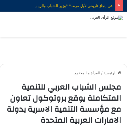
في إنجاز تاريخي لأول مرة..* *وزير الشباب والرياضة يهنئ منتخب الناشئات لكرة اليد بعد الفوز على الدنمارك والتأهل إلى ربع نهائي بطولة العالم*
الق
الرئيسية
/
المرأة و المجتمع
مجلس الشباب العربي للتنمية
المتكاملة يوقع بروتوكول تعاون
مع مؤسسة التنمية الاسرية بدولة
الامارات العربية المتحدة