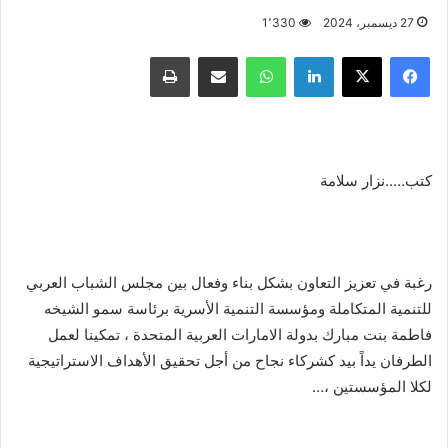
27 ديسمبر، 2024
1٬330
فيسبوك
X
لينكدإن
واتساب
مشاركة عبر البريد
طباعة
كتب…..نزار سلامة
رغبة في تعزيز التعاون بشكل بناء وفعال بين مجلس الشباب العربي
للتنمية المتكاملة ومؤسسة التنمية الأسرية برئاسة سمو الشيخه
فاطمة بنت مبارك بدولة الامارات العربية المتحدة ، تمكينا لعمل
الطرفان يداً بيد كشركاء نجاح من أجل تحقيق الأهداف الاستراتيجية
لكلا المؤسستين ،…