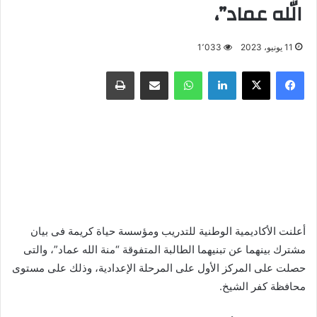
الله عماد”،
11 يونيو، 2023
1٬033
فيسبوك
X
لينكدإن
واتساب
مشاركة عبر البريد
طباعة
أعلنت الأكاديمية الوطنية للتدريب ومؤسسة حياة كريمة فى بيان
مشترك بينهما عن تبنيهما الطالبة المتفوقة “منة الله عماد”
،
والتى
حصلت على المركز الأول على المرحلة الإعدادية، وذلك على مستوى
محافظة كفر الشيخ.