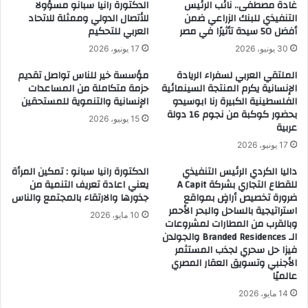
غادة مصطفى.. نائب الرئيس
الدكتورة رانيا سبانو مسؤولا
التنفيذي للبنك الزراعي ضمن
للأتصال الدولي وممثلة للاتحاد
أفضل 50 سيدة تأثيرًا في مصر
العربي للتحكيم
30 يونيو، 2026
17 يونيو، 2026
الملتقي العربي لسفراء الريادة
مؤسسة خير للناس تواصل تقديم
الإنسانية يكرم المنتجة السينمائية
حزمة متكاملة من المساعدات
الفلسطينية الكبيرة رنا ابوسيدو
الإنسانية والتنموية للمستحقين
بحضور كوكبة من نجوم 16 دولة
15 يونيو، 2026
عربية
17 يونيو، 2026
داليا الكردي الرئيس التنفيذي
الدكتورة رانيا سبانو : تمكين المرأة
للقطاع التجاري بشركة A Capit
يعني اعادة تعريف التنمية من
ضرورة تخصيص أراضٍ بمواقع
جذورها والارتقاء بالمجتمع والناس
استراتيجية بالساحل والبحر الأحمر
10 مايو، 2026
وبالقرب من المطارات لمشروعات
الـ Branded Residences والجولدن
فيزا حل سحري لجذب المستثمر
الأجنبي وتسويق العقار المصري
عالميًا
14 مايو، 2026