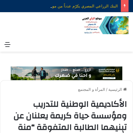
البنك الزراعي المصري يكرّم عدداً من موظفيه المتميزين لتحقيق ارقام استثنائية في القروض الشخصية خلال الربع الأول من 2026
الق
الرئيسية
/
المرأة و المجتمع
الأكاديمية الوطنية للتدريب
ومؤسسة حياة كريمة يعلنان عن
تبنيهما الطالبة المتفوقة “منة