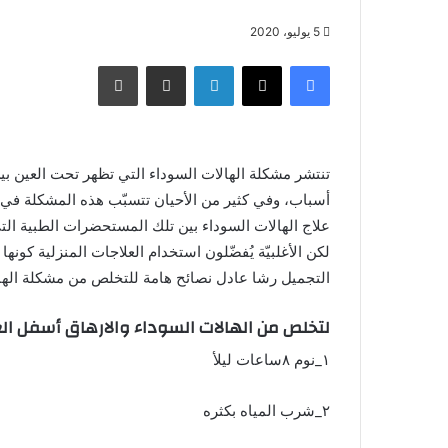
5 يوليو، 2020
فيسبوك
X
لينكدإن
مشاركة عبر البريد
طباعة
تنتشر مشكلة الهالات السوداء التي تظهر تحت العين بي
أسباب، وفي كثير من الأحيان تتسبّب هذه المشكلة في فق
علاج الهالات السوداء بين تلك المستحضرات الطبية التي
لكن الأغلبيّة يُفضّلون استخدام العلاجات المنزلية كونه
التجميل رشا عادل نصائح هامة للتخلص من مشكلة الها
لتخلص من الهالات السوداء والارهاق أسفل ال
١_نوم ٨ساعات ليلأ
٢_شرب المياه بكثره