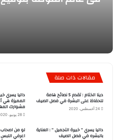
Balenciaga وشعرها الوردى
مقالات ذات صلة
دينا الختام : تقدم 5 نصائح هامة
داليا يسري خبي
للحفاظ على البشرة في فصل الصيف
المميزة هي أ
مشوارك المه
24 أغسطس، 2020
28 يونيو، 2020
داليا يسري ” خبيرة التجميل ” : العناية
لو من اصحاب ا
بالبشره في فصل الصيف
اعرفي اللبس