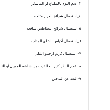
٣_عدم النوم بالمكياچ او الماسكرا
٤_استعمال شرائح الخيار مثلجه
٥_استعمال شرائح البطاطس ساقعه
٦_استعمال أكياس الشاى المثلجه
٧- استعمال كريم ارچنتو الليلي
٨- عدم النظر كثيرآ أو القرب من شاشه الموبيل أو التليفزيون
٩-البعد عن التدخين