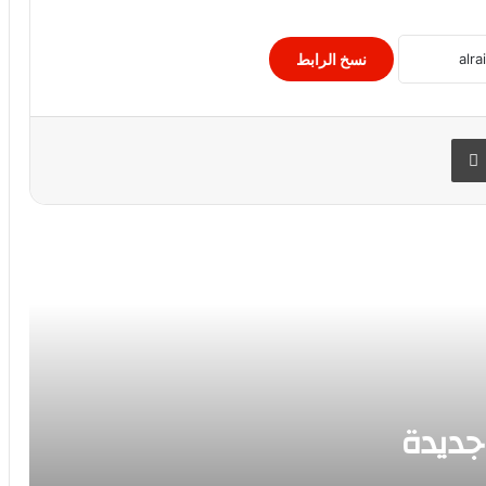
ديمى لوفاتو تضع بصمة جديدة فى عالم
الموضة بتوقيع Balenciaga وشعرها
الوردى
نسخ الرابط
خبيرة التجميل نور زين : إزاي ترجعي الحيوية
لبشرتك في زمن الكورونا
 البريد
طباعة
الإستايلست إيمي إيهاب : تحلل استايل
نجوم مسلسلات رمضان
فستان مارلين مونرو اغلى فساتين النجمات
بيع بـ 4 ملايين دولار
الزهور تكسو المجموعة الجديدة لدار الأزياء
الفرنسية شانيل لربيع وصيف 2021 ،
جديدة
داليا يسري ” خبيرة التجميل ” : الطعام