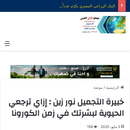
البنك الزراعي المصري يكرّم عدداً من موظفيه المتميزين لتحقيق ارقام استثنائية في القروض الشخصية خلال الربع الأول من 2026
الق
الرئيسية
/
موضة
خبيرة التجميل نور زين : إزاي ترجعي
الحيوية لبشرتك في زمن الكورونا
3 مايو، 2020
169