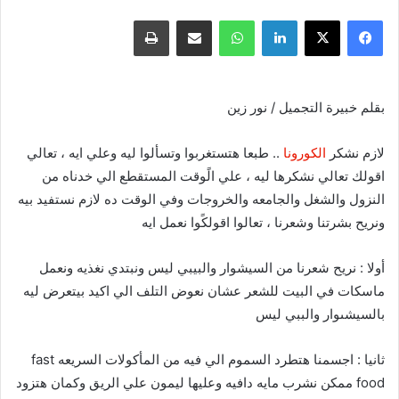
فيسبوك
X
لينكدإن
واتساب
مشاركة عبر البريد
طباعة
بقلم خبيرة التجميل / نور زين
لازم نشكر
الكورونا
.. طبعا هتستغربوا وتسألوا ليه وعلي ايه ، تعالي
اقولك تعالي نشكرها ليه ، علي الًوقت المستقطع الي خدناه من
النزول والشغل والجامعه والخروجات وفي الوقت ده لازم نستفيد بيه
ونريح بشرتنا وشعرنا ، تعالوا اقولكًوا نعمل ايه
أولا : نريح شعرنا من السيشوار والبيبي ليس ونبتدي نغذيه ونعمل
ماسكات في البيت للشعر عشان نعوض التلف الي اكيد بيتعرض ليه
بالسيشىوار والببي ليس
ثانيا : اجسمنا هتطرد السموم الي فيه من المأكولات السريعه fast
food ممكن نشرب مايه دافيه وعليها ليمون علي الريق وكمان هتزود