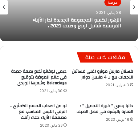
موضة
28 يناير، 2021
الزهور تكسو المجموعة الجديدة لدار الأزياء
الفرنسية شانيل لربيع وصيف 2021 ،
مقالات ذات صلة
فستان مارلين مونرو اغلى فساتين
ديمى لوفاتو تضع بصمة جديدة
النجمات بيع بـ 4 ملايين دولار
فى عالم الموضة بتوقيع
Balenciaga وشعرها الوردى
3 فبراير، 2021
30 يناير، 2021
داليا يسري ” خبيرة التجميل ” :
لو من اصحاب الجسم الكمثري ..
العناية بالبشره في فصل الصيف
اعرفي اللبس المناسب مع
مصممة الأزياء دعاء رأفت
16 يونيو، 2020
28 مايو، 2020