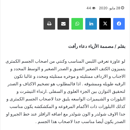
28 مايو، 2020
44
فيسبوك
X
لينكدإن
واتساب
مشاركة عبر البريد
طباعة
بقلم / مصممة الأزياء دعاء رأفت
لو عاوزة تعرفي اللبس المناسب وكنتي من اصحاب الجسم الكمثرى
يتميزون الكتف الصغير الضيق و الصدر الصغير و الوسط المحدد و
الاجناب و الارداف ممتليئه و موخره ممتليئه ومحدد و غالبا تكون
الرقبه طويله وممشوقه . اذا فالمطلوب هو تضخيم الاكتاف و الصدر
لتحقيق التوازن بين الجزء العلوى و السفلى .ارتداء التيشرت و
البلوزات و الشيميزات الواسعه يليق جدا لاصحاب الجسم الكمثرى و
كذلك االبلوزات ذات الأكمام المرفوعه و المكشكشه يكون مناسب
جدا الاوف شولدر و الون شولدر مع اضافه الرافلز عند خط الجيرو او
الصدر يكون أيضا مناسب جدا لاصحاب هذا الجسم .