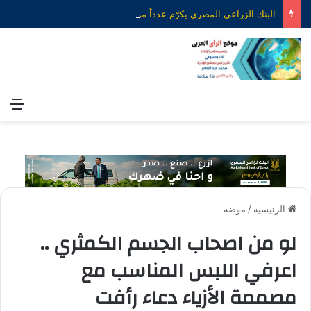
البنك الزراعي المصري يكرّم عدداً من موظفيه المتميزين لتحقيق ارقام استثنائية في القروض الشخصية خلال الربع الأول من 2026
الق
الرئيسية
/
موضة
لو من اصحاب الجسم الكمثري ..
اعرفي اللبس المناسب مع
مصممة الأزياء دعاء رأفت