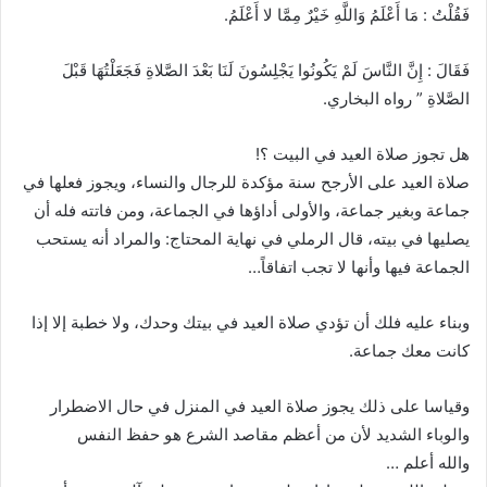
فَقُلْتُ : مَا أَعْلَمُ وَاللَّهِ خَيْرٌ مِمَّا لا أَعْلَمُ.
فَقَالَ : إِنَّ النَّاسَ لَمْ يَكُونُوا يَجْلِسُونَ لَنَا بَعْدَ الصَّلاةِ فَجَعَلْتُهَا قَبْلَ
الصَّلاةِ ” رواه البخاري.
هل تجوز صلاة العيد في البيت ؟!
صلاة العيد على الأرجح سنة مؤكدة للرجال والنساء، ويجوز فعلها في
جماعة وبغير جماعة، والأولى أداؤها في الجماعة، ومن فاتته فله أن
يصليها في بيته، قال الرملي في نهاية المحتاج: والمراد أنه يستحب
الجماعة فيها وأنها لا تجب اتفاقاً…
وبناء عليه فلك أن تؤدي صلاة العيد في بيتك وحدك، ولا خطبة إلا إذا
كانت معك جماعة.
وقياسا على ذلك يجوز صلاة العيد في المنزل في حال الاضطرار
والوباء الشديد لأن من أعظم مقاصد الشرع هو حفظ النفس
والله أعلم …