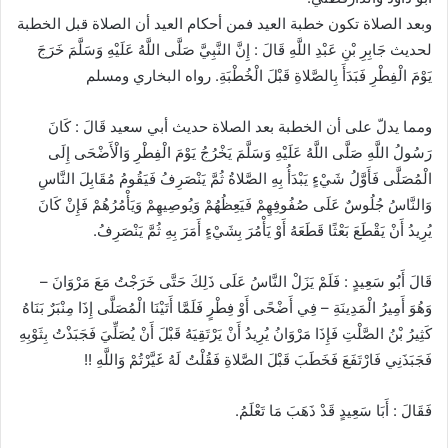
وبعد الصلاة تكون خطبة العيد فمن أحكام العيد أن الصلاة قبل الخطبة
لحديث جَابِرِ بْنِ عَبْدِ اللَّهِ قَالَ : إِنَّ النَّبِيَّ صَلَّى اللَّهُ عَلَيْهِ وَسَلَّمَ خَرَجَ
يَوْمَ الْفِطْرِ فَبَدَأَ بِالصَّلاةِ قَبْلَ الْخُطْبَةِ. رواه البخاري ومسلم
ومما يدلّ على أن الخطبة بعد الصلاة حديث أبي سعيد قَالَ : كَانَ
رَسُولُ اللَّهِ صَلَّى اللَّهُ عَلَيْهِ وَسَلَّمَ يَخْرُجُ يَوْمَ الْفِطْرِ وَالْأَضْحَى إِلَى
الْمُصَلَّى فَأَوَّلُ شَيْءٍ يَبْدَأُ بِهِ الصَّلاةُ ثُمَّ يَنْصَرِفُ فَيَقُومُ مُقَابِلَ النَّاسِ
وَالنَّاسُ جُلُوسٌ عَلَى صُفُوفِهِمْ فَيَعِظُهُمْ وَيُوصِيهِمْ وَيَأْمُرُهُمْ فَإِنْ كَانَ
يُرِيدُ أَنْ يَقْطَعَ بَعْثًا قَطَعَهُ أَوْ يَأْمُرَ بِشَيْءٍ أَمَرَ بِهِ ثُمَّ يَنْصَرِفُ.
قَالَ أَبُو سَعِيدٍ : فَلَمْ يَزَلْ النَّاسُ عَلَى ذَلِكَ حَتَّى خَرَجْتُ مَعَ مَرْوَانَ –
وَهُوَ أَمِيرُ الْمَدِينَةِ – فِي أَضْحًى أَوْ فِطْرٍ فَلَمَّا أَتَيْنَا الْمُصَلَّى إِذَا مِنْبَرٌ بَنَاهُ
كَثِيرُ بْنُ الصَّلْتِ فَإِذَا مَرْوَانُ يُرِيدُ أَنْ يَرْتَقِيَهُ قَبْلَ أَنْ يُصَلِّيَ فَجَبَذْتُ بِثَوْبِهِ
فَجَبَذَنِي فَارْتَفَعَ فَخَطَبَ قَبْلَ الصَّلاةِ فَقُلْتُ لَهُ غَيَّرْتُمْ وَاللَّهِ !!
فَقَالَ : أَبَا سَعِيدٍ قَدْ ذَهَبَ مَا تَعْلَمُ.