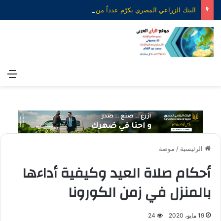
البنك الزراعي المصري يكرّم عدداً من موظفيه المتميزين لتحقيق ارقام استثنائية في القروض الشخصية خلال الربع الأول من 2026
الق
الرئيسية
/
موضة
أحكام صلاة العيد وكيفية أداءها
بالمنزل في زمن الكورونا
19 مايو، 2020
24