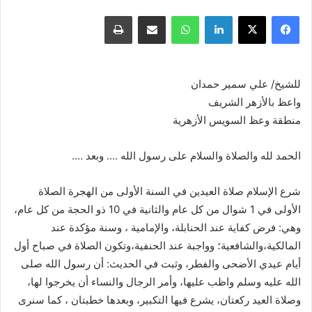
فيسبوك
X
لينكدإن
واتساب
مشاركة عبر البريد
طباعة
للشيخ/ علي سمير حمدان
واعظ بالأزهر الشريف
منطقة وعظ السويس الأزهرية
الحمد لله والصلاة والسلام على رسول الله …. وبعد ….
شرع الإسلام صلاة العيدين في السنة الأولى من الهجرة الصلاة
الأولى في 1 شوال من كل عام والثانية في 10 ذو الحجة من كل عام،
وهي: فرض كفاية عند الحنابلة، والإمامية ، وسنة مؤكدة عند
المالكية،والشافعية؛ وواجبة عند الحنفية،وتكون الصلاة في صباح أول
أيام عيدي الأضحى والفطر، وثبت في الحديث: أن رسول الله صلى
الله عليه وسلم واظب عليها، وأمر الرجال والنساء أن يخرجوا لها،
وصلاة العيد ركعتان، يشرع فيها التكبير، وبعدها خطبتان ، كما سنرى