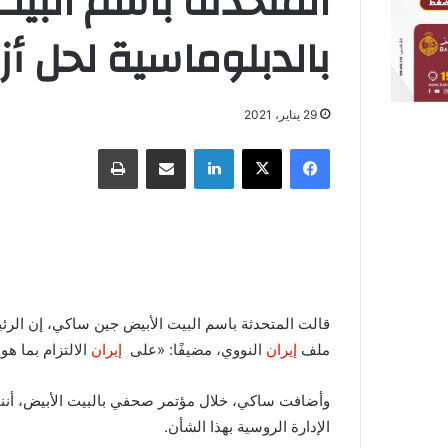
المتحدثة باسم البيت
بالدبلوماسية لحل أز
29 يناير، 2021
فيسبوك
X
لينكدإن
مشاركة عبر البريد
طباعة
قالت المتحدثة باسم البيت الأبيض جين ساكي، إن الر
ملف
إيران
النووي، مضيفًا: «على
إيران
الالتزام بما ه
وأضافت ساكي، خلال مؤتمر صحفي بالبيت الأبيض، أننا 
الإدارة الروسية بهذا الشأن.