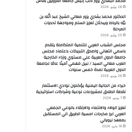
محمد البشاري يزور نائب رئيس جامعة القرويين بفاس
28 يوليو، 2026
الدكتور محمد بشاري يزور معالي الشيخ عبد الله بن
بيّه بالرباط ويبحثان تعزيز السلم ومواجهة تحديات
المرحلة
25 يوليو، 2026
مجلس الشباب العربي للتنمية المتكاملة يتقدم
باسمي التهاني واصدق التبريكات باعتماد مجلس
جامعة الدول العربية علي مستوي وزراء الخارجية
العرب معالي السيد / نبيل فهمي أمينًا عامًا لجامعة
الدول العربية لمدة خمس سنوات
26 يونيو، 2026
خبراء من الجالية اليمنية يؤكدون نوادي الاستثمار
نقطة انطلاق لمشروعات نوعية وشراكات استراتيجية
7 يونيو، 2026
تعزيز الولاء والانتماء والارتقاء بالوعي الجمعي
العربي ابرز مخرجات امسية الطريق الي المستقبل
بمعهد نيويالي
16 مايو، 2026