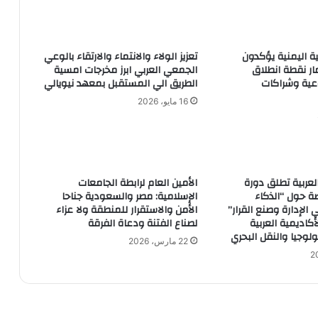
واس: قوات جوية سعودية تصل الإمارات
للمشاركة بمناورات “علم الصحراء 2021”
ية اليمنية يؤكدون
تعزيز الولاء والانتماء والارتقاء بالوعي
ار نقطة انطلاق
الجمعي العربي ابرز مخرجات امسية
ية وشراكات
الطريق الي المستقبل بمعهد نيويالي
الاحتلال يقتحم منزل محافظ القدس لليوم
الثانى على التوالى
16 مايو، 2026
تعزيز التعاون بين مصر والسودان
لعربية تطلق دورة
الأمين العام لرابطة الجامعات
ة حول “الذكاء
الإسلامية: مصر والسعودية جناحا
الأرياني يدعو المجتمع الدولي لفتح تحقيق
الإدارة وصنع القرار”
الأمن والاستقرار للمنطقة ولا عزاء
عاجل في جرائم جماعة الحوثي بشأن
أكاديمية العربية
لصناع الفتنة ودعاة الفرقة
الأسرى
لوجيا والنقل البحري
22 مارس، 2026
تكليف المجلس الرئاسي الليبي اليوم
الخميس، حسين محمد العائب بمهام رئيس
جهاز المخابرات الليبية.