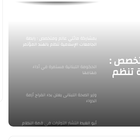
الأمين العام للأمم المتحدة….الوضع في
الشرق الأوسط يتفاقم كل ساعة
بمشاركة مائتي عالم ومتخصص : رابطة
الجامعات الإسلامية تنظم بالهند المؤتمر
الدولي: ” الشراكة الدولية للجامعات
تخصص :
الإسلامية للحد من ظاهرة التغير المناخي”
الحكومة اللبنانية مستمرة في أداء
ة تنظم
مهامها
” الشراكة
ية للحد
وزير الصحة اللبنانى يعلن بدء انفراج أزمة
الدواء
أبو الغيط انتشار التوترات في قمة النظام
الدولي يُقلل من فرص معالجة النزاعات
الإقليمية،