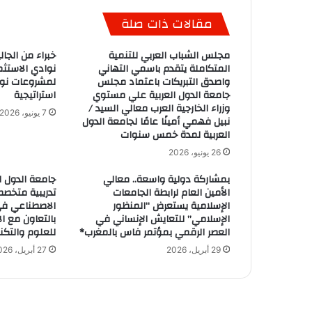
مقالات ذات صلة
مجلس الشباب العربي للتنمية
خبراء من الجال
المتكاملة يتقدم باسمي التهاني
نوادي الاستثم
واصدق التبريكات باعتماد مجلس
لمشروعات نوع
جامعة الدول العربية علي مستوي
استراتيجية
وزراء الخارجية العرب معالي السيد /
7 يونيو، 2026
نبيل فهمي أمينًا عامًا لجامعة الدول
العربية لمدة خمس سنوات
26 يونيو، 2026
بمشاركة دولية واسعة.. معالي
جامعة الدول ا
الأمين العام لرابطة الجامعات
تدريبية متخصص
الإسلامية يستعرض “المنظور
الاصطناعي في 
الإسلامي” للتعايش الإنساني في
بالتعاون مع ال
العصر الرقمي بمؤتمر فاس بالمغرب*
للعلوم والتكنو
29 أبريل، 2026
27 أبريل، 2026