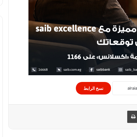
واس: قوات جوية سعودية تصل الإمارات
للمشاركة بمناورات “علم الصحراء 2021”
الاحتلال يقتحم منزل محافظ القدس لليوم
الثانى على التوالى
تعزيز التعاون بين مصر والسودان
نسخ الرابط
الأرياني يدعو المجتمع الدولي لفتح تحقيق
عاجل في جرائم جماعة الحوثي بشأن
الأسرى
 البريد
طباعة
تكليف المجلس الرئاسي الليبي اليوم
الخميس، حسين محمد العائب بمهام رئيس
جهاز المخابرات الليبية.