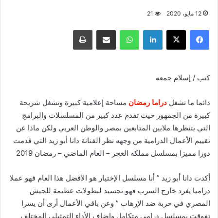
12 مايو، 2020
21
فيسبوك
X
لينكدإن
واتساب
مشاركة عبر البريد
طباعة
كتب / إسلام جمعه
دائما ما تشغل
دراما رمضان
مساحة إعلامية كبيرة وتشغل شريحة
كبيرة من الجمهور حيث تقدم عدد كبير من المسلسلات والبرامج
التي يتنظرها ملايين المتابعين بمصر والوطن العربي ولكن ماذا عن
تقييم الأعمال الدرامية من وجهه نظر الفنانة دانا أبو زيد التي قدمت
دورا مميزا بمسلسل مملكة الغجر – العام الماضي – رمضان 2019
أكدت دانا أبو زيد ” أنا مسلسل الإختيار هو الأفضل هذا العام فهو عملا
دراميا يغرد خارج السرب فهو تجسيد لبطولات عظيمة للجيش
المصري في حربة ضد الإرهاب ” وعن باقي الأعمال أرى أن يسرا
تفوقت بمسلسل درامي متكامل واضاف الأداء التمثيلي المختلف