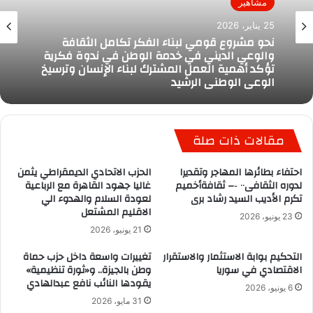
مشاهير
25 يناير، 2026
نحو مشروع قومي لبناء الفكر تكامل الثقافة
والوعي الديني في خدمة الوطن في ندوة فكرية
تؤكد أهمية العمل المشترك لبناء الإنسان وترسيخ
الوعي الوطني الرشيد
مقالات ذات صلة
احتفاء بطائرها المهاجر وتقديرا
الحزب الاتحادي الديمقراطي يثمن
لدوره الثقافى٠٠ ‐– ثقافةأخميم
غاليا جهود القاهرة مع الرباعية
تكرم الأديب السيد رشاد برى
لعودة السلام والهدوء الي
الاقليم المشتعل
23 يونيو، 2026
21 يونيو، 2026
التحكيم بوابة الاستثمار والاستقرار
تغييرات واسعة داخل حزب حماة
الاقتصادي في سوريا
وطن بالجيزة.. و«ثورة تنظيمية»
يقودها النائب نافع عبدالهادي
6 يونيو، 2026
31 مايو، 2026