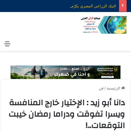
البنك الزراعي المصري يكرّم عدداً من موظفيه المتميزين لتحقيق ارقام استثنائية في القروض الشخصية خلال الربع الأول من 2026
الق
الرئيسية
/
فن
دانا أبو زيد : الإختيار خارج المنافسة
ويسرا تفوقت ودراما رمضان خيبت
التوقعات..!