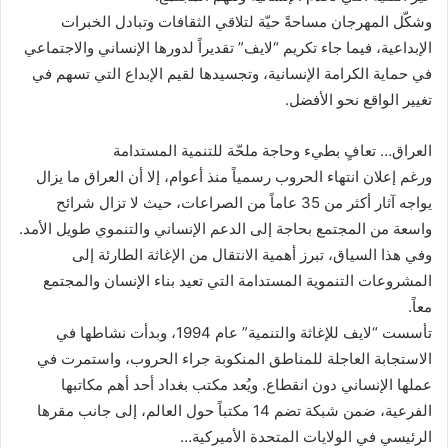
وشكّل المهرجان مساحةً حيّة لتلاقي الثقافات وتبادل الخبرات
الإبداعية، فيما جاء تكريم “لايف” تقديراً لدورها الإنساني والاجتماعي
في حماية الكرامة الإنسانية، وتجسيدها لقيم الإبداع التي تسهم في
تغيير الواقع نحو الأفضل.
العراق… تعافٍ بطيء وحاجة ملحّة للتنمية المستدامة
ورغم إعلان انتهاء الحروب رسمياً منذ أعوام، إلا أن العراق ما يزال
يواجه آثار أكثر من 35 عاماً من الصراعات، حيث لا تزال شرائح
واسعة من المجتمع بحاجة إلى الدعم الإنساني والتنموي طويل الأمد.
وفي هذا السياق، تبرز أهمية الانتقال من الإغاثة الطارئة إلى
المشروعات التنموية المستدامة التي تعيد بناء الإنسان والمجتمع
معاً.
تأسست “لايف للإغاثة والتنمية” عام 1994، وبدأت نشاطها في
الاستجابة العاجلة للمناطق المنكوبة جراء الحروب، واستمرت في
عملها الإنساني دون انقطاع. ويُعد مكتب بغداد أحد أهم مكاتبها
الفرعية، ضمن شبكة تضم 14 مكتباً حول العالم، إلى جانب مقرها
الرئيسي في الولايات المتحدة الأميركية…