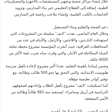
خلال إنشاء مراكز صحية وتجهيز المستشفيات بالأجهزة والمستلزمات
الطبية، إضافة إلى القطاع التعليمي عبر بناء المدارس، وتزويد
الجامعات بالكتب العلمية، وإنشاء ملاعب رياضية في المدارس.
دعم الصحة والتعليم وبناء المستقبل
وخلال العام الماضي، نفذت “لايف” سلسلة من المشروعات التي
استهدفت النازحين، واللاجئين، والأرامل، والأيتام في عدد من
المحافظات العراقية، حيث أنجزت المؤسسة مشروع محطة تحلية
المياه المتكاملة في الأنبار، والتي وفرت مياه شرب نقية لأكثر من
6000 عائلة.
وضمن إيماننا بأهمية التعليم، نفذنا أكبر مشروع لإعادة تأهيل مدرسة
هلويست الابتدائية، والتي التحق بها نحو 500 طالب وطالبة، مع
توفير كوادر تعليمية مؤهلة.
كما استكملت “لايف” مشروع تأهيل الطلاب وإعادتهم لصفوفهم
الدراسية في أربيل وسامراء، ليستفيد منه 662 طالباً وطالبة من
الأسر المتعففة.
الدعم النفسي… الكرامة لا تقل أهمية