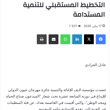
التخطيط المستقبلي للتنمية
المستدامة
17 يناير، 2026
1٬307
فيسبوك
X
لينكدإن
واتساب
مشاركة عبر البريد
طباعة
عادل الجرادي
حصدت مؤسسة لايف للإغاثة والتنمية جائزة مهرجان عيون الدولي
للإبداع في دورته السابعة عشرة تحت شعار “المبدعون صناع الحياة
ومجد الوطن”، والتي أقيمت في العاصمة بغداد، عن فئة المنظمات
غير الفنية التي تخدم الإنسانية وتلهم المجتمع.