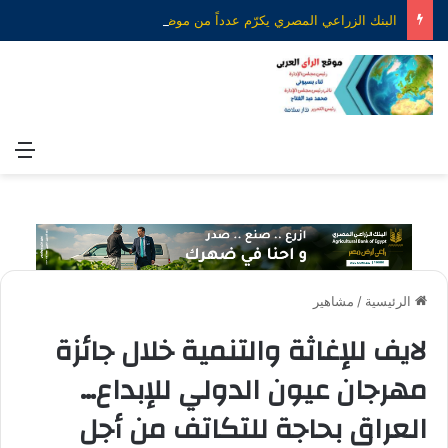
البنك الزراعي المصري يكرّم عدداً من موظفيه المتميزين لتحقيق ارقام استثنائية في القروض الشخصية خلال الربع الأول من 2026
الق
الرئيسية
/
مشاهير
لايف للإغاثة والتنمية خلال جائزة
مهرجان عيون الدولي للإبداع…
العراق بحاجة للتكاتف من أجل