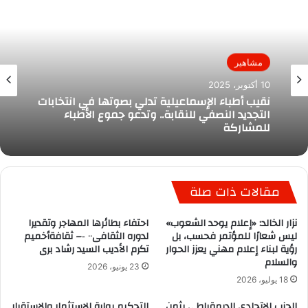
مشاهير
10 أكتوبر، 2025
نقيب أطباء الإسماعيلية تدلي بصوتها في انتخابات
التجديد النصفي للنقابة.. وتدعو جموع الأطباء
للمشاركة
مقالات ذات صلة
نزار الخالد: «إعلام يوحد الشعوب»
احتفاء بطائرها المهاجر وتقديرا
ليس شعارًا للمؤتمر فحسب، بل
لدوره الثقافى٠٠ ‐– ثقافةأخميم
رؤية لبناء إعلام مهني يعزز الحوار
تكرم الأديب السيد رشاد برى
والسلام
23 يونيو، 2026
18 يوليو، 2026
الحزب الاتحادي الديمقراطي يثمن
التحكيم بوابة الاستثمار والاستقرار