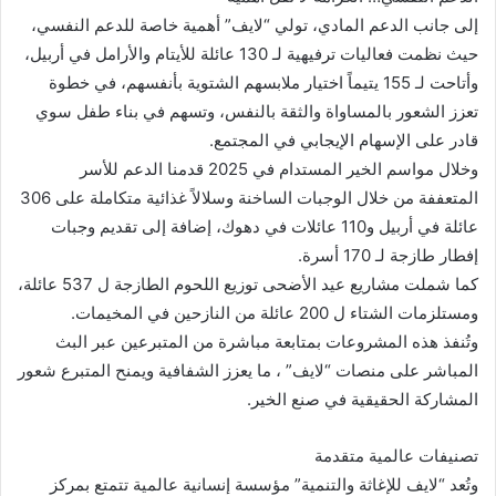
إلى جانب الدعم المادي، تولي “لايف” أهمية خاصة للدعم النفسي،
حيث نظمت فعاليات ترفيهية لـ 130 عائلة للأيتام والأرامل في أربيل،
وأتاحت لـ 155 يتيماً اختيار ملابسهم الشتوية بأنفسهم، في خطوة
تعزز الشعور بالمساواة والثقة بالنفس، وتسهم في بناء طفل سوي
قادر على الإسهام الإيجابي في المجتمع.
وخلال مواسم الخير المستدام في 2025 قدمنا الدعم للأسر
المتعففة من خلال الوجبات الساخنة وسلالاً غذائية متكاملة على 306
عائلة في أربيل و110 عائلات في دهوك، إضافة إلى تقديم وجبات
إفطار طازجة لـ 170 أسرة.
كما شملت مشاريع عيد الأضحى توزيع اللحوم الطازجة ل 537 عائلة،
ومستلزمات الشتاء ل 200 عائلة من النازحين في المخيمات.
وتُنفذ هذه المشروعات بمتابعة مباشرة من المتبرعين عبر البث
المباشر على منصات “لايف” ، ما يعزز الشفافية ويمنح المتبرع شعور
المشاركة الحقيقية في صنع الخير.
تصنيفات عالمية متقدمة
وتُعد “لايف للإغاثة والتنمية” مؤسسة إنسانية عالمية تتمتع بمركز