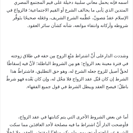
اسمه فإنه يحمل معاني سلبية دخيلة على قيم المجتمع المصري
المتدين الذي يَأبى ما يخالف الشرع أو القيم الاجتماعية؛ فالزواجَ في
الإسلام عقدٌ مَصونٌ، عَظَّمه الشرع الشريف، وجَعَله صحيحًا بتَوفُّر
شروطه وأركانه وانتفاء موانعه، شأنه كشأن سائر العقود.
وشددت الدارعلى أَنَّ اشتراط مَنْعِ الزوج مِن حقه في طلاق زوجته
في فترة معينة بعد الزواج؛ هو مِن الشروط الباطلة؛ لأنَّ فيه إسقاطًا
لحقٍّ أصيل للزوج جعله الشرع له، وهو حق التطليق، فاشتراطُ هذا
الشرط إن كان قَبْل عقد الزواج فلا مَحْل له، وإن كان بَعْده فهو شرطٌ
باطلٌ؛ فيصح العقد ويبطل الشرط في قول جميع الفقهاء.
أما عن بعض الشروط الأخرى التي يتم كتابتها في عقد الزواج،
فأوضحت الدار أَنَّ اشتراط ما فيه مصلحة لأحد العاقدَين مما سكت
الشرع عن إباحته أو تحريمه، ولم يكن منافيًا لمقتضَى العقد، ولا مُخِلًّا