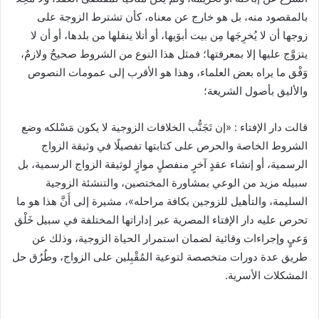
بالمقصود منه، بل هو خارج عن معناه، كأن تشترط الزوجة على
زوجها أن لا يُخرِجَها مِن بيت أبوَيها، أو أنلا ينقلها من بلدها، أو أن لا
يتزوَّج عليها إلا بمعرفتها؛ فمثل هذا النوع من الشروط صحيحٌ ولازمٌ،
وَفْق ما يراه بعض العلماء، وهذا هو الأقرب إلى عمومات النصوص
والأليق بأصول الشريعة؛
قالت دار الإفتاء : «إن تَجَنُّب الخلافات الزوجية لا يكون مَسْلكه وضع
الشروط الخاصة والحرص على كتابتها تفصيلًا في وثيقة الزواج
الرسمية، أو إنشاء عقدٍ آخرٍ منفصلٍ موازٍ لوثيقة الزواج الرسمية، بل
سبيله مزيد من الوعي بمشاورة المختصين، والتنشئة الزوجية
السليمة، والتأهيل للزوجين بكافة مراحله»، مشيرة إلى أَنَّ هذا هو ما
تحرص عليه دار الإفتاء المصرية عبر إداراتها المختلفة في سبيل خَلْق
وَعيٍ وإجراءات وقائية لضمان استمرار الحياة الزوجية، وذلك عن
طريق عدة دورات متخصصة لتوعية المُقْبِلين على الزواج، وطُرُق حل
المشكلات الأسرية.