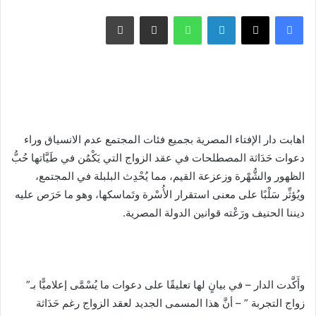
فيسبوك
X
لينكدإن
واتساب
مشاركة عبر البريد
طباعة
اهابت دار الإفتاء المصرية بجميع فئات المجتمع عدم الانسياق وراء
دعوات حَدَاثة المصطلحات في عقد الزواج التي يَكْمُن في طَيَّاتها حُبُّ
الظهور والشُّهْرة وزعزعة القيم، مما يُحْدِث البلبلة في المجتمع،
ويُؤثِّر سَلْبًا على معنى استقرار الأُسْرة وتَماسكها، وهو ما حَرَص عليه
ديننا الحنيف ورَعْته قوانين الدولة المصرية.
وأَكَّدت الدار – في بيانٍ لها تعليقًا على دعوات ما يُسْمَّى إعلاميًّا بـ”
زواج التجربة ” – أنَّ هذا المسمى الجديد لعقد الزواج رغم حَدَاثة