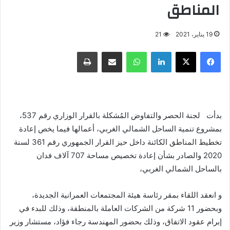
المناطق
19 يناير، 2021
21
فيسبوك
X
لينكدإن
واتساب
مشاركة عبر البريد
طباعة
بدأت لجنة الحصر والتفاوض المُشكلة بالقرار الوزاري رقم 537،
بمشروع تنمية الساحل الشمالي الغربي، أعمالها فيما يخص إعادة
تخطيط المناطق الكائنة داخل حيز القرار الجمهوري رقم 361 لسنة
2020 والصادر بشأن إعادة تخصيص مساحة 707 آلاف فدان
بالساحل الشمالي الغربي،
و انعقد اللقاء بمقر رئاسة هيئة المجتمعات العمرانية الجديدة،
وبحضور 11 شركة من الشركات العاملة بالمنطقة، وذلك للبدء في
إبرام عقود الاتفاق، وذلك بحضور المهندسة رجاء فؤاد، مستشار وزير