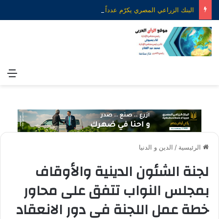
البنك الزراعي المصري يكرّم عدداً من موظفيه المتميزين لتحقيق ارقام استثنائية في القروض الشخصية خلال الربع الأول من 2026
الق
الرئيسية
/
الدين و الدنيا
لجنة الشئون الدينية والأوقاف
بمجلس النواب تتفق على محاور
خطة عمل اللجنة فى دور الانعقاد