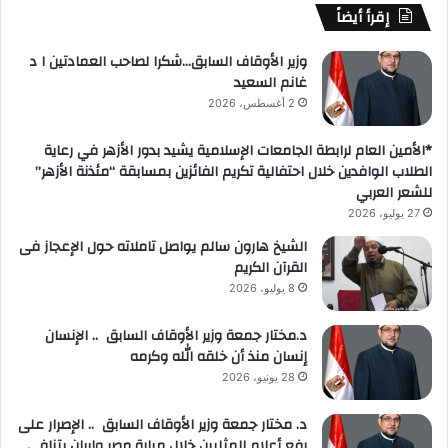
إقرأ أيضاً
وزير الأوقاف السابق…شكرا لصاحب العمادتين ا د
غانم السعيد
2 أغسطس، 2026
*الأمين العام لرابطة الجامعات الإسلامية يشيد بدور الأزهر في رعاية
الطلاب الوافدين خلال احتفالية تكريم الفائزين بمسابقة “مئذنة الأزهر”
للشعر العربي
27 يوليو، 2026
الشيخ هارون سالم يواصل تاملاته حول الإعجاز فى
القرآن الكريم
8 يوليو، 2026
د.مختار جمعة وزير الأوقاف السابق .. الإنسان
إنسان منذ أن خلقه الله وكرمه
28 يونيو، 2026
د. مختار جمعة وزير الأوقاف السابق .. الإصرار على
رفع أعلام المثليين خلال مبارة مصر وإيران يتنافى