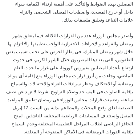
المصلين بهذه الضوابط والتأكيد على أهمية ارتداء الكمامة سواء
داخل أو خارج المسجد، واصطحاب المصلى الشخصى والتزام
علامات التباعد وتعليق ملصقات بذلك.
وأصدر مجلس الوزراء عدد من القرارات الثلاثاء، فيما يتعلق بشهر
رمضان والقواعد والإجراءات الاحترازية الواجب تطبيقها والالتزام بها
خلال شهر رمضان المبارك، فى إطار الحرص على تجنب تسبب بعض
الطقوس، التى يعتادها المصريون خلال الشهر الكريم، فى حدوث
ارتفاع بأعداد المصابين بفيروس كورونا، على غرار ما حدث العام
الماضي، وجاءت من أبرز قرارات مجلس الوزراء منع إقامة أى موائد
رمضانية أو الاعتكاف وحظر سرادقات العزاء والاحتفالات والسماح
بإقامة الصلوات فى المساجد وصلاة التراويح بشرط لا تزيد عن نصف
ساعة، وتضمنت قرارات مجلس الوزراء فى رمضان تطبيق المواعيد
الصيفية لغلق وفتح المحلات والمطاعم بداية من السبت 17 إبريل
المقبل واستئناف المسابقات الرياضية المختلفة للناشئين، لمنح
الحافز الرياضى لطلاب المراحل التعليمية المختلفة وعدم السماح
بإقامة الدورات الرمضانية فى الأماكن المفتوحة أو المغلقة.