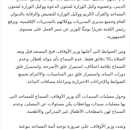
الدينى، وعضوية وكيل الوزارة لشئون الدعوة ووكيل الوزارة لشئون
المساجد والقرآن الكريم ووكيل الوزارة للتفتيش والرقابة بالديوان
العام وجميع مديري المديريات ووكلائهم بالمديريات الإقليمية، ويرفع
رئيس اللجنة تقريرًا يوميًّا للوزير عن سير العمل على مستوى
الجمهورية.
ومن الضوابط التى أعلنها وزير الأوقاف، فتح المسجد قبل وبعد
الصلاة بـ10 دقائق فقط، عدم السماح بأى موائد إفطار، وعدم
السماح بإقامة اعتكاف، استمرار غلق الأضرحة، واستمرار غلق
دورات المياه، واستمرار غلق دور المناسبات، والالتزام بجميع
الضوابط والإجراءات الاحترازية ومراعاة مسافات التباعد.
وحول مصليات السيدات، أكد وزير الأوقاف، السماح للمساجد التى
بها مصليات سيدات وواعظات يكن مسئولات عن المصلى، وعدم
السماح لهن باصطحاب الأطفال غير المدركين والأطعمة.
وشدد وزير الأوقاف، على ضرورة توجيه أئمة المساجد بتوعية