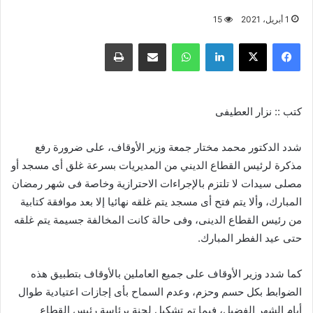
1 أبريل، 2021
15
فيسبوك
X
لينكدإن
واتساب
مشاركة عبر البريد
طباعة
كتب :: نزار العطيفى
شدد الدكتور محمد مختار جمعة وزير الأوقاف، على ضرورة رفع
مذكرة لرئيس القطاع الديني من المديريات بسرعة غلق أى مسجد أو
مصلى سيدات لا تلتزم بالإجراءات الاحترازية وخاصة فى شهر رمضان
المبارك، وألا يتم فتح أى مسجد يتم غلقه نهائيا إلا بعد موافقة كتابية
من رئيس القطاع الدينى، وفى حالة كانت المخالفة جسيمة يتم غلقه
حتى عيد الفطر المبارك.
كما شدد وزير الأوقاف على جميع العاملين بالأوقاف بتطبيق هذه
الضوابط بكل حسم وحزم، وعدم السماح بأى إجازات اعتيادية طوال
أيام الشهر الفضيل، فيما تم تشكيل لجنة برئاسة رئيس القطاع