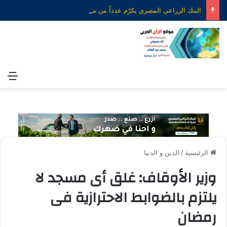
البنك الزراعي المصري يكرّم عدداً من موظفيه المتميزين لتحقيق ارقام استثنائية في القروض الشخصية خلال الربع الأول من 2026
الق
الرئيسية
/
الدين و الدنيا
وزير الأوقاف: غلق أى مسجد لا
يلتزم بالضوابط الاحترازية فى
رمضان