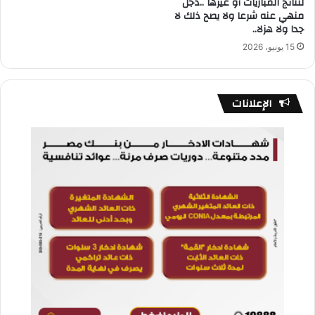
لنتائج المباريات أو غيرها ..دجل
منهي عنه شرعا ولا يصح ذلك لا
جدا ولا هزلا..
15 يونيو، 2026
الإعلانات