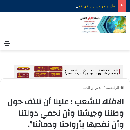
بنك مصر يشارك في فعالية “اليوم العالمي للشباب” ويقدم العديد من العروض المجانية دعمًا للشمول المالي تحت رعاية البنك المركزي المصري
الق
الرئيسية
/
الدين و الدنيا
الافتاء للشعب : علينا أن نلتف حول
وطننا وجيشنا وأن نحمي دولتنا
وأن نفديها بأرواحنا ودمائنا”.