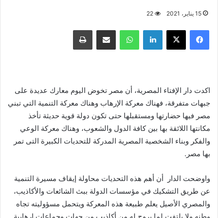
15 يناير، 2021
22
فيسبوك
X
لينكدإن
واتساب
مشاركة عبر البريد
طباعة
اكدت دار الإفتاء المصرية، أن مصر تخوض اليوم معارك عديدة على
جبهات متفرقة، فهناك معركة الإرهاب وهناك معركة التنمية التي تبني
مصر فيها حضارتها ومستقبلها حتى تكون دولة قوية حديثة تأخذ
مكانتها اللائقة بها بين كافة الدول والشعوب، وهناك معركة الوعي
والفكر وبناء الشخصية المصرية المدركة للتحديات الكبيرة التى تمر
بها مصر.
واوضحت الدار أن أهم هذه التحديات محاولة إيقاف مسيرة التنمية
عن طريق التشكيك في مؤسسات الدولة ببث الشائعات والأكاذيب،
والمصري الأصيل يعلم طبيعة هذه المعركة ويتحمل مسؤوليته تجاه
وطنه ولا يلتفت لما يروج له من أكاذيب من جهات وجماعات إرهابية