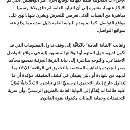
الإجراءات القانونية ضده لاتهامه بوقائع اخرى غير الواقعتين، التي تم
الابلاغ عنهما، مشيرة إلى أن النيابة العامة لم تتلق بلاغا رسميا
مباشرة من الفتيات اللائى تعرضن للتحرش ونشرن شهاداتهن على
مواقع التواصل، كما لم يقدم للنيابة العامة دليل ضده مما يذاع عنه
بمواقع التواصل.
واهابت “النيابة العامة” بالكافَّة إلى وقف تداول المعلومات التي قد
تكون لديهم حول المتهم أو الوقائع المنسوبة إليه في مواقع التواصل
الاجتماعي، والتوجه مباشرة إلى نيابة النزهة الجزئية بمجمع محاكم
مصر الجديدة بالقاهرة المختصة بالتحقيق في الواقعة؛ للإدلاء بما
لديهم من شهادة أو دليل يفيدان في كشف الحقيقة، مؤكدة أن ما
يُتداول خارجَ إطار التحقيق الرسميِّ الذي تباشره لا يُعدُّ دليلًا يُعوَّلُ
عليه طالما لم يُقدَّمْ إلى النيابة العامة بالطريق الرسميِّ، وأن سرية
التحقيقات وحماية البيانات مكفولة بقوة القانون.