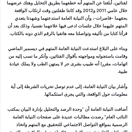
لفتاتين، أبلغتا عن المتهم أنه خطفهما بطريق التحايل وهتك عرضهما
خلال عامي 2011 و2012 وقد كانتا طفلتين وقت ارتكاب الواقعة
بحقهما –قاصرات-، وأن النيابة العامة استدعتهما وشهدتا بتعدي
المتهم عليهما خلال جلسات ادعى فيها علاجهما نفسيا، وذلك بعد أن
قرأتا كتابا من تأليفه وتواصلتا معه هاتفيا بالرقم الذي دونه بالكتاب.
وبناء على البلاغ استدعت النيابة العامة المتهم في ديسمبر الماضي
وقامت باستجوابه ومواجهته بأقوال الفتاتين، وأنكر ما نسب إليه من
اتهامات، مقررا أنه طبيب بشرى حر لا يمتهن الطب ولا يملك عيادة
طبية.
وأشار بيان النيابة العامة، إلى عدم توصل تحريات الشرطة إلى أية
معلومات حول الواقعة، والتي يجرى استكمالها.
أضافت النيابة العامة أن “وحدة الرصد والتحليل بإدارة البيان بمكتب
النائب العام” رصدت مطالبات عديدة على صفحات النيابة العامة
الرسمية بمواقع التواصل الاجتماعي للتحقيق مع المتهم واتخاذ