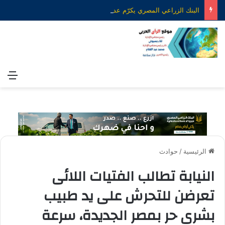
البنك الزراعي المصري يكرّم عدداً من موظفيه المتميزين لتحقيق ارقام استثنائية في القروض الشخصية خلال الربع الأول من 2026
الق
الرئيسية
/
حوادث
النيابة تطالب الفتيات اللائى
تعرضن للتحرش على يد طبيب
بشرى حر بمصر الجديدة، سرعة