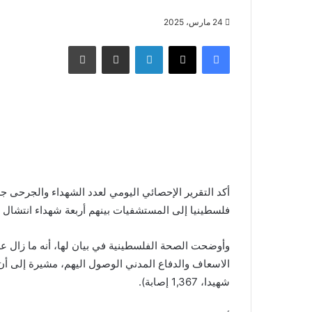
24 مارس، 2025
فيسبوك
X
لينكدإن
مشاركة عبر البريد
طباعة
أكد التقرير الإحصائي اليومي لعدد الشهداء والجرحى ج
فلسطينيا إلى المستشفيات بينهم أربعة شهداء انتشال وتسجيل إصابة 134 آخرين خلال
وأوضحت الصحة الفلسطينية في بيان لها، أنه ما زال ع
شهيدا، 1,367 إصابة).