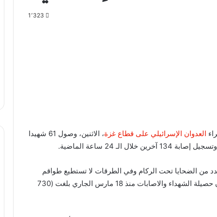
1٬323
راء
العدوان الإسرائيلي على قطاع غزة
، الاثنين، وصول 61 شهيدا
 الـ 24 ساعة الماضية.
دد من الضحايا تحت الركام وفي الطرقات لا تستطيع طواقم
الاسعاف والدفاع المدني الوصول اليهم، مشيرة إلى أن حصيلة الشهداء والاصابات منذ 18 مارس الجاري بلغت (730
وسائل إعلام فلسطينية 15 شهـيدا على
الأقل بقصف طائرات الاحتلال منزلا بمدينة