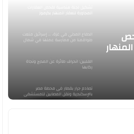
تشكيل لجنة هندسية لفحص العقارات
المجاورة للعقار المنهار بكرموز
حص
الدفاع المدني في غزة، … إسرائيل منعت
طواقمنا من ممارسة عملها في شمال
المنهار
غزة
الفلبين: انحراف طائرة عن المدرج ونجاة
ركابها
تصادم جرار بقطار فى محطة مصر
بالإسكندرية ونقل المصابين للمستشفى
وسائل إعلام فلسطينية 15 شهـيدا على
الأقل بقصف طائرات الاحتلال منزلا بمدينة
دير البلح وسط قطاع غزة