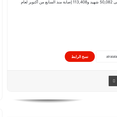
دير البلح وسط قطاع غزة
أشارت الصحة إلى ارتفاع حصيلة العدوان الاسرائيلي إلى 50,082 شهيد و113,408 إصابة منذ السابع من أكتوبر لعام
انفجار في تل ابيب الليلة
حملة أمنية مكبرة بأسيوط لضبط حائزى
الأسلحة النارية والذخائر غير المرخصة
لندن: اعتقال 26 شخصًا بسبب مباراة إنجلترا
نسخ الرابط
وأسكتلندا في يورو 2020
 البريد
طباعة
استشهاد مصور صحفى. فلسطينى بالجزيرة
مندوب مصر لدى الأمم المتحدة، .. “عدم
وقف الحرب الآن قد يجر المنطقة إلى حرب
إقليمية