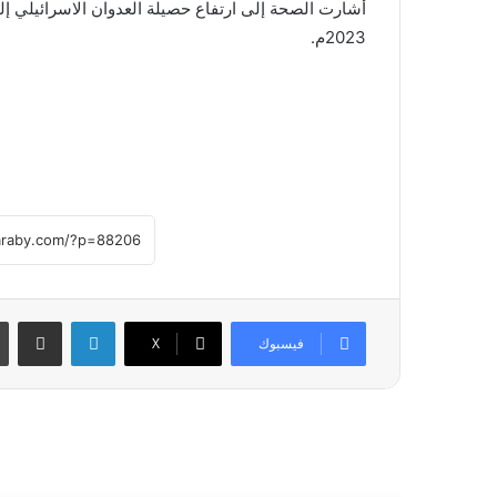
2023م.
لينكدإن
مشاركة عبر
فيسبوك
X
أقرأ التالي