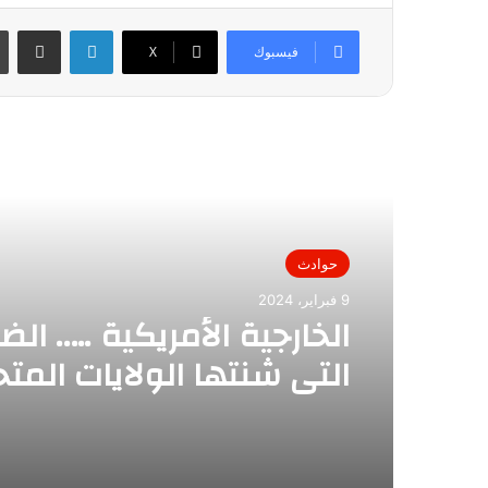
لينكدإن
مشاركة عبر
فيسبوك
X
أقرأ التالي
حوادث
9 فبراير، 2024
الخارجية الأمريكية ….. الض
التي شنتها الولايات المت
الميليشيات الموالية لإير
العراق، لن تكون الأخيرة