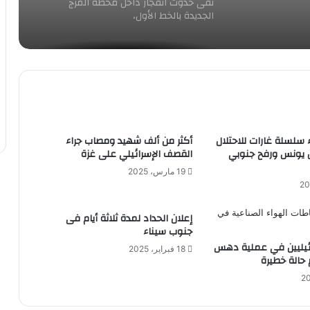
نفى حدوث انفجار داخل محطة المرج
الجديدة بالخط الأول،
دهس طفلتين وامهما لحادث سير بالرياض
*رساله لاصحاب القلوب الرحيمه*
اء سلسلة غارات للاحتلال
أكثر من ألف شهيد ومصاب جراء
 يونس ورفح جنوبي
القصف الإسرائيلي على غزة
الخارجية تتابع عن كثب حادث حريق عمان
19 مارس، 2025
وأحوال الضحايا ويقوم بالتنسيق مع
سفارتنا في الأردن وعائلات الضحايا
المصابين في مصر.
إعلان الحداد لمدة ثلاثة أيام فى
الجيش الإسرائيلى أقر بمقتل المحتجز فى
جنوب سيناء
غزة يوسى شرعابى بغارة استهدفت مبنى
10 إسرائيليين في عملية دهس
18 فبراير، 2025
مجاورا لمكان احتجازه.
حالة خطيرة
زلزال جديد فى تركيا مساء اليوم