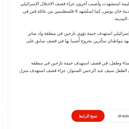
سطينية استشهدت وأصيب آخرون جراء قصف الاحتلال الإسرائيلي
منزل عائلة الصحفي رامي أبو شمالة في حي الأمل بمدينة خان يونس، كما استُشهد 4 فلسطينيين من عائلة قنن في
مدينة.
رائيلي استهدف خيمة تؤوي نازحين في منطقة واد صابر
د مواطنان متأثرين بجروح أُصيبا بها في قصف سابق على
دهس طفلتين وامهما لحادث سير بالرياض
ينيين، بينهم سبع نساء وطفل، في قصف استهدف خيمة نازحين في منطقة
*رساله لاصحاب القلوب الرحيمه*
ن الطفل سيف عبد الرحمن السنوار، جراء قصف استهدف منزل
الخارجية تتابع عن كثب حادث حريق عمان
وأحوال الضحايا ويقوم بالتنسيق مع
سفارتنا في الأردن وعائلات الضحايا
المصابين في مصر.
الجيش الإسرائيلى أقر بمقتل المحتجز فى
نسخ الرابط
غزة يوسى شرعابى بغارة استهدفت مبنى
مجاورا لمكان احتجازه.