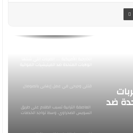
 البريد
طباعة
زلزال جديد فى تركيا مساء اليوم
حريق كبير قرب مصفاة نفطية جنوب
العاصمة الإيرانية طهران
الخارجية الأمريكية ….. الضربات التي شنتها
الولايات المتحدة ضد الميليشيات الموالية
لإيران في العراق، لن تكون الأخيرة
قتلى وجرحى في عمل إرهابى بالصومال
ربات
حدة ضد
العاصفة الترابية تسبب الظلام على طريق
ان في
السويس الصحراوى، وسط تواجد الخدمات
المرورية أعلى الطريق