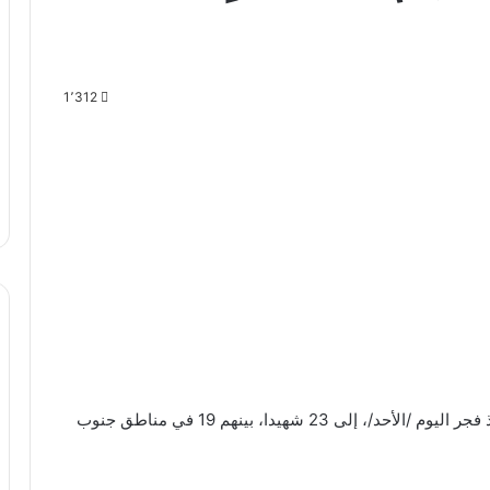
1٬312
، منذ فجر اليوم /الأحد/، إلى 23 شهيدا، بينهم 19 في مناطق جنوب