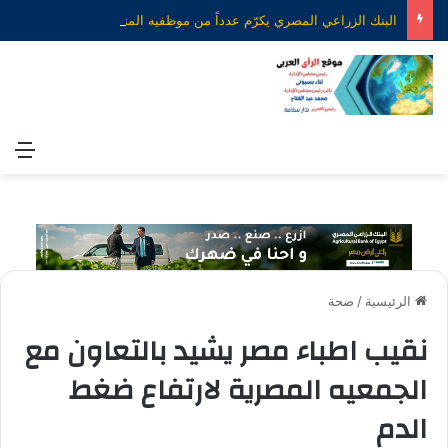
البنك الزراعي المصري يكرّم عدداً من موظفيه المتميزين لتحقيق ارقام استثنائية في القروض الشخصية خلال الربع الأول من 2026
الق
الرئيسية
/
صحة
نقيب اطباء مصر يشيد بالتعاون مع
الجمعيه المصرية لارتفاع ضغط
الدم