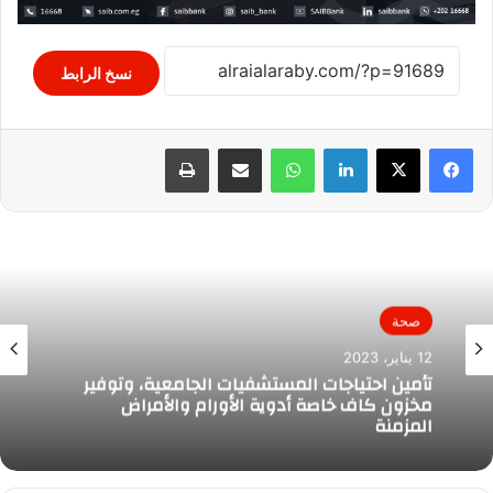
نسخ الرابط
لينكدإن
واتساب
مشاركة عبر البريد
طباعة
صحة
12 يناير، 2023
صحة
تأمين احتياجات المستشفيات الجامعية، وتوفير
مخزون كاف خاصة أدوية الأورام والأمراض
12 نوفمبر، 2023
المزمنة