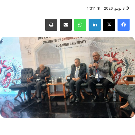
3 يونيو، 2026
1٬311
فيسبوك
X
لينكدإن
واتساب
مشاركة عبر البريد
طباعة