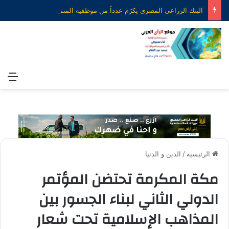
البنك الزراعي المصري يكرّم عدداً من موظفيه المتميزين لتحقيق ارقام استثنائية في القروض الشخصية خلال الربع الأول من 2026
الق
الرئيسية
/
الدين و الدنيا
مكة المكرمة تحتضن المؤتمر
الدولي الثاني لبناء الجسور بين
المذاهب الإسلامية تحت شعار