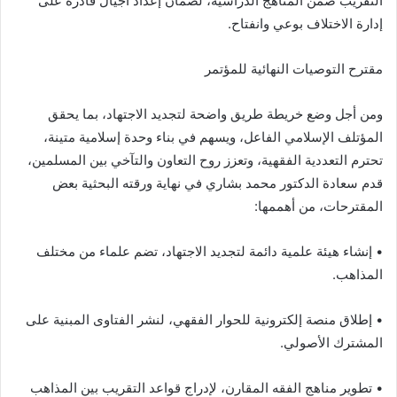
التقريب ضمن المناهج الدراسية، لضمان إعداد أجيال قادرة على
إدارة الاختلاف بوعي وانفتاح.
مقترح التوصيات النهائية للمؤتمر
ومن أجل وضع خريطة طريق واضحة لتجديد الاجتهاد، بما يحقق
المؤتلف الإسلامي الفاعل، ويسهم في بناء وحدة إسلامية متينة،
تحترم التعددية الفقهية، وتعزز روح التعاون والتآخي بين المسلمين،
قدم سعادة الدكتور محمد بشاري في نهاية ورقته البحثية بعض
المقترحات، من أهممها:
• إنشاء هيئة علمية دائمة لتجديد الاجتهاد، تضم علماء من مختلف
المذاهب.
• إطلاق منصة إلكترونية للحوار الفقهي، لنشر الفتاوى المبنية على
المشترك الأصولي.
• تطوير مناهج الفقه المقارن، لإدراج قواعد التقريب بين المذاهب