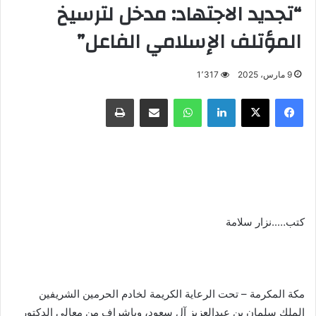
“تجديد الاجتهاد: مدخل لترسيخ
المؤتلف الإسلامي الفاعل”
9 مارس، 2025
1٬317
فيسبوك
X
لينكدإن
واتساب
مشاركة عبر البريد
طباعة
كتب…..نزار سلامة
مكة المكرمة – تحت الرعاية الكريمة لخادم الحرمين الشريفين
الملك سلمان بن عبدالعزيز آل سعود، وبإشراف من معالي الدكتور