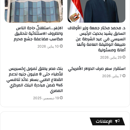
د. محمد مختار جمعة وزير الأوقاف
الازهر….استغلالُ حاجة الناس
السابق يشيد بحديث الرئيس
والظروف الاستثنائية لتحقيق
السيسي في عيد الشرطة عن
مكاسب مضاعفة جشع محرم
طبيعة الوظيفة العامة وأنها
10 يناير، 2026
أمانة ومسئولية
29 يناير، 2026
استقرار سعر صرف الدولار الأمريكي
بنك مصر يطلق تمويل إكسبريس
للأطباء حتى 8 مليون جنيه لدعم
7 يناير، 2026
القطاع الطبي بسعر عائد تنافسي
5% ضمن مبادرة البنك المركزي
المصري
19 ديسمبر، 2025
الإعلانات