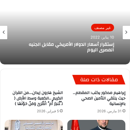
غير مصنف
10 يناير، 2022
إستقرار أسعار الدولار الأمريكي مقابل الجنيه
المصري اليوم
مقالات ذات صلة
إبراهيم مدكور يكتب: المقطم…
الشيخ هارون زيدان….من القرآن
حيث يلتقي التأمين الصحي
الكريم …الكعبة وسط الأرض (
بالإنسانية
لِّتُنذِرَ أُمَّ الْقُرَىٰ وَمَنْ حَوْلَهَا )
31 مارس، 2026
5 فبراير، 2026