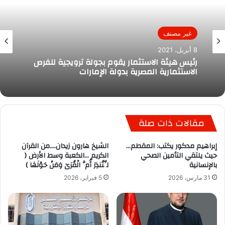
غير مصنف
8 أبريل، 2021
رئيس هيئة الاستثمار يقوم بجولة ترويجية للفرص
الاستثمارية المصرية بدولة الإمارات
مقالات ذات صلة
إبراهيم مدكور يكتب: المقطم…
الشيخ هارون زيدان….من القرآن
حيث يلتقي التأمين الصحي
الكريم …الكعبة وسط الأرض (
بالإنسانية
لِّتُنذِرَ أُمَّ الْقُرَىٰ وَمَنْ حَوْلَهَا )
31 مارس، 2026
5 فبراير، 2026