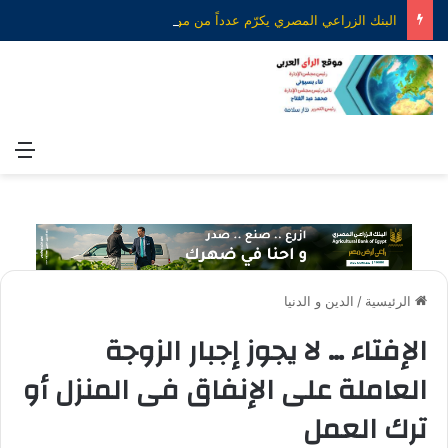
البنك الزراعي المصري يكرّم عدداً من موظفيه المتميزين لتحقيق ارقام استثنائية في القروض الشخصية خلال الربع الأول من 2026
الق
الرئيسية
/
الدين و الدنيا
الإفتاء … لا يجوز إجبار الزوجة
العاملة على الإنفاق فى المنزل أو
ترك العمل