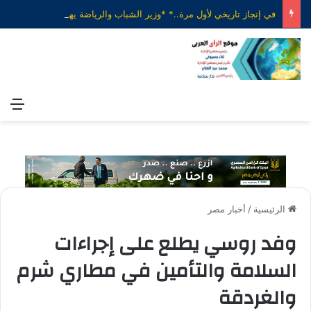
في إنجاز تاريخي لأول مرة..* *وزير الشباب والرياضة يهنئ منتخب الناشئات لكرة اليد بعد الفوز على الدنمارك والتأهل إلى ربع نهائي بطولة العالم*
الق
الرئيسية
/
أخبار مصر
وفد روسي يطلع على إجراءات
السلامة والتأمين في مطاري شرم
والغردقة