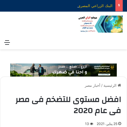
البنك الزراعي المصري يكرّم عدداً من موظفيه المتميزين لتحقيق ارقام استثنائية في القروض الشخصية خلال الربع الأول من 2026
الق
الرئيسية
/
أخبار مصر
افضل مستوى للتضخم فى مصر
فى عام 2020
25 يناير، 2021
13