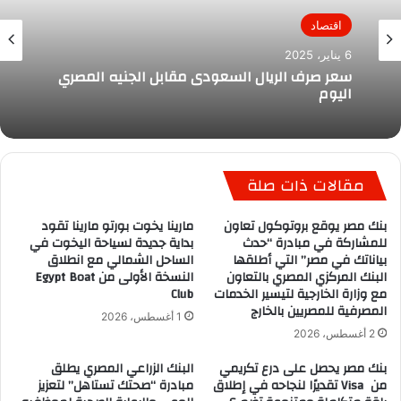
اقتصاد
6 يناير، 2025
سعر صرف الريال السعودى مقابل الجنيه المصري
اليوم
مقالات ذات صلة
بنك مصر يوقع بروتوكول تعاون
مارينا يخوت بورتو مارينا تقود
للمشاركة في مبادرة “حدث
بداية جديدة لسياحة اليخوت في
بياناتك في مصر” التي أطلقها
الساحل الشمالي مع انطلاق
البنك المركزي المصري بالتعاون
النسخة الأولى من Egypt Boat
مع وزارة الخارجية لتيسير الخدمات
Club
المصرفية للمصريين بالخارج
1 أغسطس، 2026
2 أغسطس، 2026
بنك مصر يحصل على درع تكريمي
البنك الزراعي المصري يطلق
من Visa تقديرًا لنجاحه في إطلاق
مبادرة “صحتك تستاهل” لتعزيز