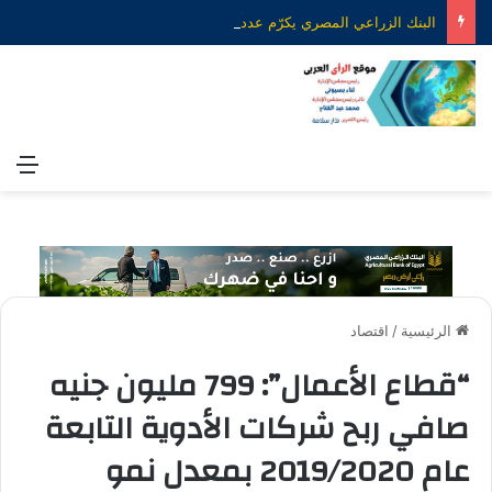
البنك الزراعي المصري يكرّم عدداً من موظفيه المتميزين لتحقيق ارقام استثنائية في القروض الشخصية خلال الربع الأول من 2026
الق
الرئيسية
/
اقتصاد
“قطاع الأعمال”: 799 مليون جنيه
صافي ربح شركات الأدوية التابعة
عام 2019/2020 بمعدل نمو