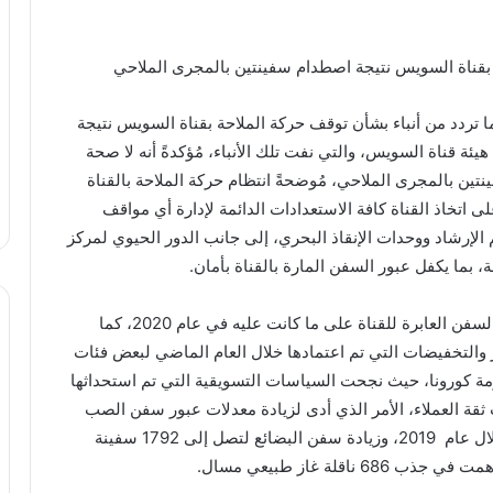
 بقناة السويس نتيجة اصطدام سفينتين بالمجرى الملاحي
تردد من أنباء بشأن توقف حركة الملاحة بقناة السويس نتيجة
ة قناة السويس، والتي نفت تلك الأنباء، مُؤكدةً أنه لا صحة
ين بالمجرى الملاحي، مُوضحةً انتظام حركة الملاحة بالقناة
تخاذ القناة كافة الاستعدادات الدائمة لإدارة أي مواقف
الإرشاد ووحدات الإنقاذ البحري، إلى جانب الدور الحيوي لمركز
ة، بما يكفل عبور السفن المارة بالقناة بأمان.
وفي سياق متصل، تم تثبيت رسوم العبور لجميع أنواع السفن العابرة للقناة على ما كانت عليه في عام 2020، كما
 والتخفيضات التي تم اعتمادها خلال العام الماضي لبعض فئات
مة كورونا، حيث نجحت السياسات التسويقية التي تم استحداثها
زمة وكسب ثقة العملاء، الأمر الذي أدى لزيادة معدلات عبور سفن الصب
إلى 5113 سفينة عام 2020، مقارنة بـ 4200 سفينة خلال عام 2019، وزيادة سفن البضائع لتصل إلى 1792 سفينة