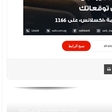
عمومية كيما تعتمد موازنة 2026-2027
وتستهدف 1.5 مليار جنيه أرباحاً.. وتوافق
على بيع وحدات سكنية
الاستثمارات بمحافظة القاهرة
نسخ الرابط
إرتفاع أسعار البنزين والسولار
اهم النصائح قبل البدء في تداول الأوراق
 البريد
طباعة
المالية
تنمية المشروعات: تمويل 1.24 مليون
مشروع متناهى الصغر خلال 6 سنوات بـ13.5
مليار جنيه
وزارة الدفاع الألمانية توافق على تسليم