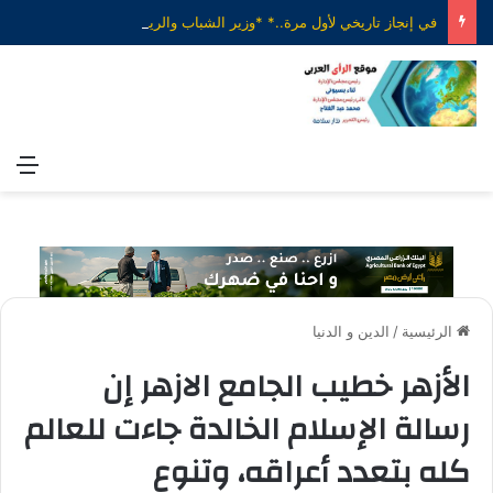
في إنجاز تاريخي لأول مرة..* *وزير الشباب والرياضة يهنئ منتخب الناشئات لكرة اليد بعد الفوز على الدنمارك والتأهل إلى ربع نهائي بطولة العالم*
الق
الرئيسية
/
الدين و الدنيا
الأزهر خطيب الجامع الازهر إن
رسالة الإسلام الخالدة جاءت للعالم
كله بتعدد أعراقه، وتنوع