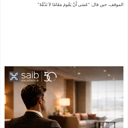
الموقف، حين قال: “عَسَى أَنْ يَقُومَ مَقَامًا لاَ تَذُمُّهُ”