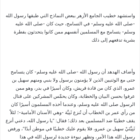
واستشهد خطيب الجامع الأزهر ببعض النماذج التي طبقها رسول الله
-صلى الله عليه وسلم- في التسامح، حيث كان -صلى الله عليه
وسلم- يتسامح مع المسلمين أنفسهم ممن كانوا يتحدثون بفطرة
بشرية تدفعهم إلى ذلك
وأضاف الهدهد أن رسول الله -صلى الله عليه وسلم- كان يتسامح
حتى مع الوثنيين الذين لا يؤمنون برسول ولا بنبي ومنهم سهيل بن
عمرو، الذي كان من قادة قريش، وكان أسيرًا في بدر، وهو ممن
عرفوا بحسن البيان والخطابة، وكان يحمِّس المشركين على قتال
الرسول صلى الله عليه وسلم، وعندما أخذه المسلمون أسيرًا كان
من رأي عمر بن الخطاب أن تُنزع ثَنِيَّة -وهي الأسنان الأمامية-؛ لئلاّ
يقف خطيبًا ضد المسلمين بعد ذلك؛ فقال: “يا رسول الله، دعني أنزع
ثَنِيَّتَيْ سهيل بن عمرو، فلا يقوم عليك خطيبًا في موطن أبدًا”، ورفض
رسول الله هذا الأمر، وتظهر نبوءة جديدة لرسول الله في هذا