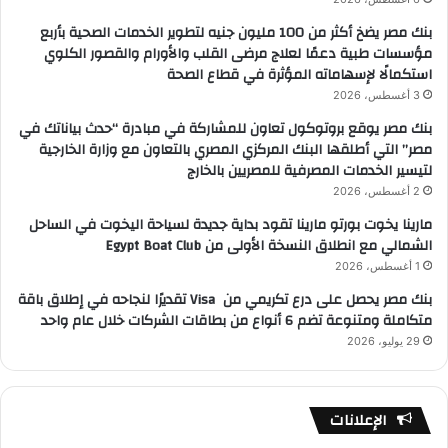
بنك مصر يضخ أكثر من 100 مليون جنيه لتطوير الخدمات الصحية بأربع
مؤسسات طبية دعمًا لعلاج مرضى القلب والأورام والقصور الكلوي
استكمالًا لإسهاماته المؤثرة في قطاع الصحة
3 أغسطس، 2026
بنك مصر يوقع بروتوكول تعاون للمشاركة في مبادرة “حدث بياناتك في
مصر” التي أطلقها البنك المركزي المصري بالتعاون مع وزارة الخارجية
لتيسير الخدمات المصرفية للمصريين بالخارج
2 أغسطس، 2026
مارينا يخوت بورتو مارينا تقود بداية جديدة لسياحة اليخوت في الساحل
الشمالي مع انطلاق النسخة الأولى من Egypt Boat Club
1 أغسطس، 2026
بنك مصر يحصل على درع تكريمي من Visa تقديرًا لنجاحه في إطلاق باقة
متكاملة ومتنوعة تضم 6 أنواع من بطاقات الشركات خلال عام واحد
29 يوليو، 2026
الإعلانات