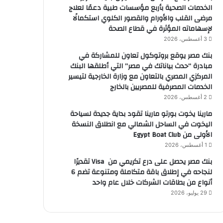
الخدمات الصحية بأربع مؤسسات طبية دعمًا لعلاج
مرضى القلب والأورام والقصور الكلوي استكمالًا
لإسهاماته المؤثرة في قطاع الصحة
3 أغسطس، 2026
بنك مصر يوقع بروتوكول تعاون للمشاركة في
مبادرة “حدث بياناتك في مصر” التي أطلقها البنك
المركزي المصري بالتعاون مع وزارة الخارجية لتيسير
الخدمات المصرفية للمصريين بالخارج
2 أغسطس، 2026
مارينا يخوت بورتو مارينا تقود بداية جديدة لسياحة
اليخوت في الساحل الشمالي مع انطلاق النسخة
الأولى من Egypt Boat Club
1 أغسطس، 2026
بنك مصر يحصل على درع تكريمي من Visa تقديرًا
لنجاحه في إطلاق باقة متكاملة ومتنوعة تضم 6
أنواع من بطاقات الشركات خلال عام واحد
29 يوليو، 2026