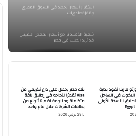
استقرار أسعار الحديد فى السوق المصري
وقفزةصادىات
شعبة الذهب: تراجع أسعار المعدن النفيس
قد تزيد الطلب فى مصر
إستقرار أسعار الدواجن والبيض اليوم فى
مصر
صادرات مصر من الاسمنت
رتو مارينا تقود بداية
بنك مصر يحصل على درع تكريمي من
 اليخوت في الساحل
Visa تقديرًا لنجاحه في إطلاق باقة
طلاق النسخة الأولى
متكاملة ومتنوعة تضم 6 أنواع من
بطاقات الشركات خلال عام واحد
سعر صرف الدولار الأمريكي مقابل الجنيه
29 يوليو، 2026
المصري اليوم