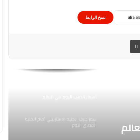
أسعار الخضروات والفاكهة اليوم في
نسخ الرابط
الأسواق..
 البريد
طباعة
تباين أسعار العملات الأجنبية والعربية البوم
«المشاط»: ندعم احتياجات برنامج الشراكة
القُطرية مع منظمة الأمم المتحدة للتنمية
الصناعية
أسعار الذهب اليوم في العالم
سعر صرف الجنيه الاسترليني أمام الجنيه
عالم
المصري اليوم