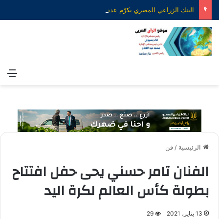
البنك الزراعي المصري يكرّم عدداً من موظفيه المتميزين لتحقيق ارقام استثنائية في القروض الشخصية خلال الربع الأول من 2026
الق
الرئيسية
/
فن
الفنان تامر حسني يحى حفل افتتاح
بطولة كأس العالم لكرة اليد
13 يناير، 2021
29