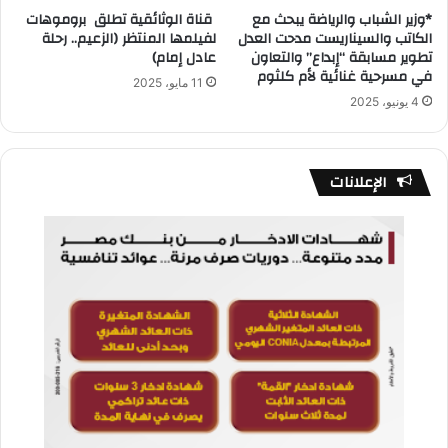
*وزير الشباب والرياضة يبحث مع
قناة الوثائقية تطلق بروموهات
الكاتب والسيناريست مدحت العدل
لفيلمها المنتظر (الزعيم.. رحلة
تطوير مسابقة “إبداع” والتعاون
عادل إمام)
في مسرحية غنائية لأم كلثوم
11 مايو، 2025
4 يونيو، 2025
الإعلانات