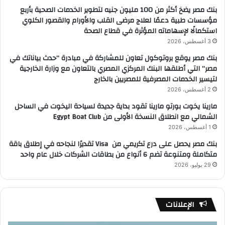
بنك مصر يضخ أكثر من 100 مليون جنيه لتطوير الخدمات الصحية بأربع
مؤسسات طبية دعمًا لعلاج مرضى القلب والأورام والقصور الكلوي
استكمالًا لإسهاماته المؤثرة في قطاع الصحة
3 أغسطس، 2026
بنك مصر يوقع بروتوكول تعاون للمشاركة في مبادرة “حدث بياناتك في
مصر” التي أطلقها البنك المركزي المصري بالتعاون مع وزارة الخارجية
لتيسير الخدمات المصرفية للمصريين بالخارج
2 أغسطس، 2026
مارينا يخوت بورتو مارينا تقود بداية جديدة لسياحة اليخوت في الساحل
الشمالي مع انطلاق النسخة الأولى من Egypt Boat Club
1 أغسطس، 2026
بنك مصر يحصل على درع تكريمي من Visa تقديرًا لنجاحه في إطلاق باقة
متكاملة ومتنوعة تضم 6 أنواع من بطاقات الشركات خلال عام واحد
29 يوليو، 2026
الإعلانات