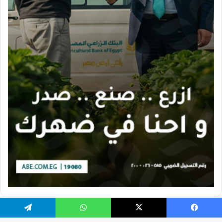
يسبوك
X
واتساب
تيلقرام