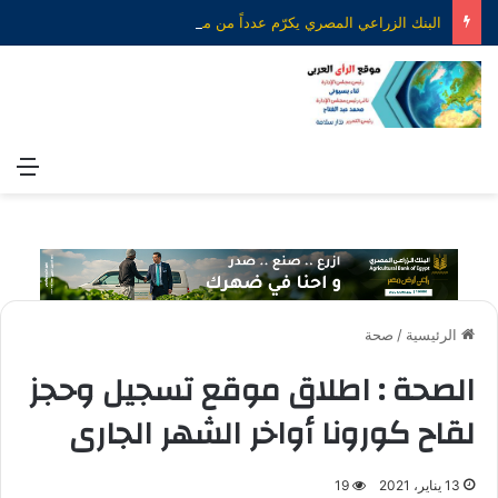
البنك الزراعي المصري يكرّم عدداً من موظفيه المتميزين لتحقيق ارقام استثنائية في القروض الشخصية خلال الربع الأول من 2026
الق
الرئيسية
/
صحة
الصحة : اطلاق موقع تسجيل وحجز
لقاح كورونا أواخر الشهر الجارى
13 يناير، 2021
19