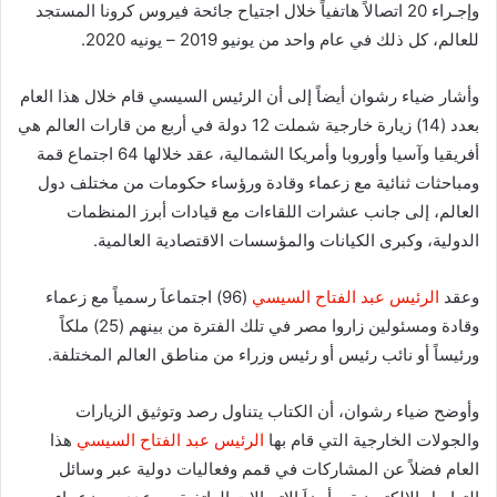
وإجـراء 20 اتصالاً هاتفياً خلال اجتياح جائحة فيروس كرونا المستجد
للعالم، كل ذلك في عام واحد من يونيو 2019 – يونيه 2020.
وأشار ضياء رشوان أيضاً إلى أن الرئيس السيسي قام خلال هذا العام
بعدد (14) زيارة خارجية شملت 12 دولة في أربع من قارات العالم هي
أفريقيا وآسيا وأوروبا وأمريكا الشمالية، عقد خلالها 64 اجتماع قمة
ومباحثات ثنائية مع زعماء وقادة ورؤساء حكومات من مختلف دول
العالم، إلى جانب عشرات اللقاءات مع قيادات أبرز المنظمات
الدولية، وكبرى الكيانات والمؤسسات الاقتصادية العالمية.
وعقد
الرئيس عبد الفتاح السيسي
(96) اجتماعاَ رسمياً مع زعماء
وقادة ومسئولين زاروا مصر في تلك الفترة من بينهم (25) ملكاً
ورئيساً أو نائب رئيس أو رئيس وزراء من مناطق العالم المختلفة.
وأوضح ضياء رشوان، أن الكتاب يتناول رصد وتوثيق الزيارات
والجولات الخارجية التي قام بها
الرئيس عبد الفتاح السيسي
هذا
العام فضلاً عن المشاركات في قمم وفعاليات دولية عبر وسائل