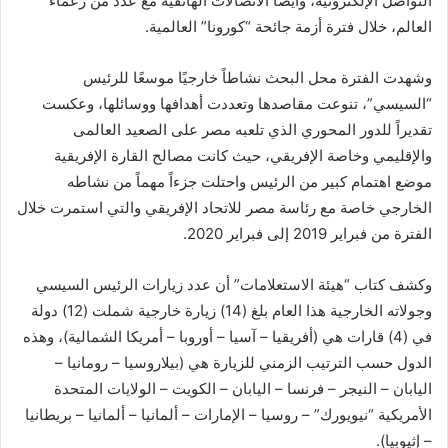
التواصل الإلكترونية، وأيضاَ الاتصالات الهاتفية مع عدد من زعماء
العالم، خلال فترة أزمة جائحة “كورونا” العالمية.
وشهدت الفترة محل البحث نشاطاً خارجيًا موسعًا للرئيس
“السيسي”، تنوعت مقاصدها وتعددت أهدافها ووسائلها، وعكست
تقديراً للدور المحوري الذي تلعبه مصر على الصعيد العالمى
والإقليمي وخاصة الإفريقي، حيث كانت مصالح القارة الإفريقية
موضع اهتمام كبير من الرئيس واحتلت جزءاً مهماً من نشاطه
الخارجي خاصة مع رئاسة مصر للاتحاد الإفريقي والتي استمرت خلال
الفترة من فبراير 2019 إلى فبراير 2020.
وكشف كتاب “هيئة الاستعلامات” أن عدد زيارات الرئيس السيسي
وجولاته الخارجية هذا العام بلغ (14) زيارة خارجية شملت (12) دولة
في (4) قارات هي (أفريقيا – آسيا – أوروبا – أمريكا الشمالية)، وهذه
الدول حسب الترتيب الزمني للزيارة هي (بيلاروسيا – رومانيا –
اليابان – النيجر – فرنسا – اليابان – الكويت – الولايات المتحدة
الأمريكية “نيويورك” – روسيا – الإمارات – ألمانيا – ألمانيا – بريطانيا
– إثيوبيا).