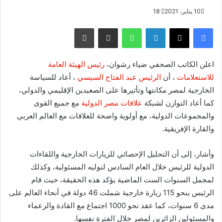
10 يناير، 2021
18
فيسبوك
X
لينكدإن
واتساب
مشاركة عبر البريد
طباعة
اعلن الكاتب الصحفي ضياء رشوان،
رئيس الهيئة العامة
للاستعلامات
، أن
الرئيس عبد الفتاح السيسي
، أعاد للسياسة
الخارجية لمصر مكانتها وتأثيرها على الصعيدين الإقليمي والدولي،
كما أعاد التوازن لشبكة
علاقات مصر الدولية
مع جميع القوى
والمجموعات الدولية، مع أولوية واضحة للعلاقات مع العالم العربي
والقارة الإفريقية.
وأشار، إلى أن التحليل الإحصائي للزيارات الخارجية واللقاءات
الدولية للرئيس خلال العام السادس لتوليه المسئولية، وكذلك
لمجمل السنوات الست الماضية يؤكد هذه الحقيقة، حيث قام
الرئيس بنحو 115 زيارة خارجية شملت 46 دولة في أنحاء العالم على
مدى 6 سنوات، كما عقد نحو 1000 اجتماع مع القادة والزعماء
والمسئولين الزائرين لمصر خلال الفترة نفسها.