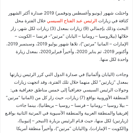
واحتلت شهور (يونيو وأغسطس ونوفمبر) 2019 صدارة أكثر الشهور
كثافة في زيارات
الرئيس عبد الفتاح السيسي
خلال الفترة محل
البحث وذلك بإجمالي (9) زيارات بمعدل (3) زيارات لكل شهر، زار
خلالها (بيلاروسيا – رومانيا – اليابان “مرتين”- فرنسا – الكويت –
الإمارات – المانيا “مرتين”)، تلاها شهور يوليو 2019، وسبتمبر 2019،
وأكتوبر 2019، ثم يناير 2020، وأخيراً فبراير2020، بمعدل زيارة
واحدة لكل منها.
وجاءت (اليابان وألمانيا) في صدارة الدول التي كرر الرئيس زيارتها
بمعدل “زيارتين” لكل منهما خلال تلك الفترة، وقد اتجهت زيارات
وجولات الرئيس السيسي جغرافياً إلى خمس مناطق جغرافية هي:
المنطقة الأوروبية بواقع (7) زيارات، حيث زار كل من (المانيا “مرتين”
– بيلا روسيا – رومانيا – فرنسا – روسيا – بريطانيا)، بينما جاءت
إفريقيا والمنطقة العربية والمنطقة الآسيوية في المرتبة الثانية بواقـع
(زيارتين) لكل منها، حيث قـام الرئيس بزيارة (النيجر – إثيوبيا)،
و(الكويت – الإمارات)، و(اليابان “مرتين”)، وأخيراً منطقة أمريكا