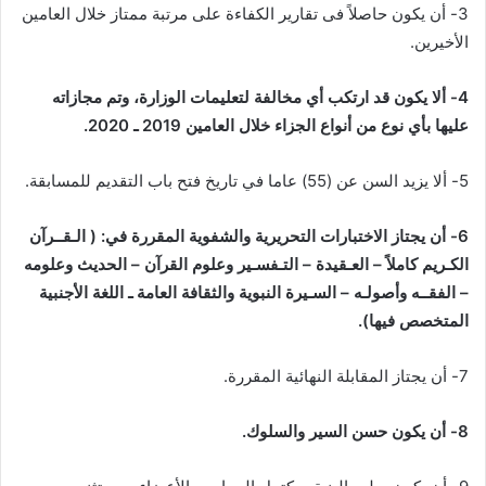
3- أن يكون حاصلاً فى تقارير الكفاءة على مرتبة ممتاز خلال العامين
الأخيرين.
4- ألا يكون قد ارتكب أي مخالفة لتعليمات الوزارة، وتم مجازاته
عليها بأي نوع من أنواع الجزاء خلال العامين 2019 ـ 2020.
5- ألا يزيد السن عن (55) عاما في تاريخ فتح باب التقديم للمسابقة.
6- أن يجتاز الاختبارات التحريرية والشفوية المقررة في: ( الـقــرآن
الكـريم كاملاً – العـقيدة – التـفسـير وعلوم القرآن – الحديث وعلومه
– الفقــه وأصولـه – السـيرة النبوية والثقافة العامة ـ اللغة الأجنبية
المتخصص فيها).
7- أن يجتاز المقابلة النهائية المقررة.
8- أن يكون حسن السير والسلوك.