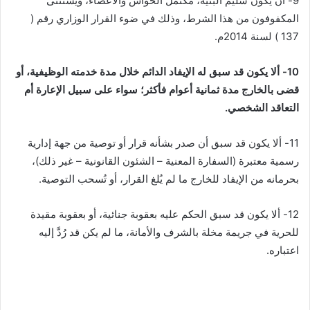
9- أن يكون سليم البنية، مكتمل الحواس والأعضاء، ويستثنى
المكفوفون من هذا الشرط، وذلك في ضوء القرار الوزاري رقم (
137 ) لسنة 2014م.
10- ألا يكون قد سبق له الإيفاد الدائم خلال مدة خدمته الوظيفية، أو
قضى بالخارج مدة ثمانية أعوام فأكثر؛ سواء على سبيل الإعارة أم
التعاقد الشخصي.
11- ألا يكون قد سبق أن صدر بشأنه قرار أو توصية من جهة إدارية
رسمية معتبرة (السفارة المعنية – الشئون القانونية – غير ذلك)،
بحرمانه من الإيفاد للخارج ما لم يُلغ القرار، أو تُسحب التوصية.
12- ألا يكون قد سبق الحكم عليه بعقوبة جنائية، أو بعقوبة مقيدة
للحرية في جريمة مخلة بالشرف والأمانة، ما لم يكن قد رُدَّ إليه
اعتباره.