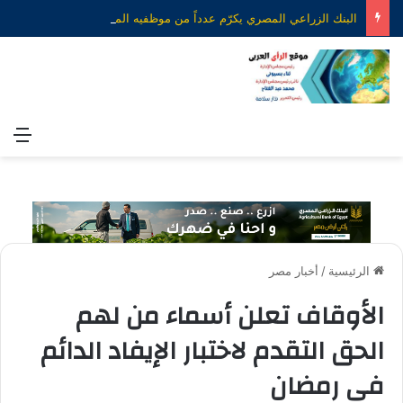
البنك الزراعي المصري يكرّم عدداً من موظفيه المتميزين لتحقيق ارقام استثنائية في القروض الشخصية خلال الربع الأول من 2026
الق
الرئيسية
/
أخبار مصر
الأوقاف تعلن أسماء من لهم
الحق التقدم لاختبار الإيفاد الدائم
فى رمضان