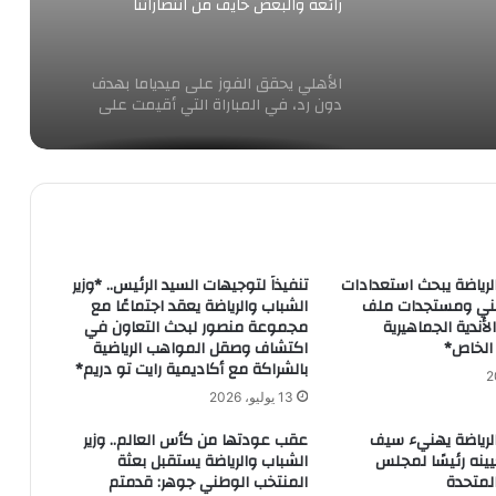
رائعة والبعض خايف من انتصاراتنا
الأهلي يحقق الفوز على ميدياما بهدف
دون رد، في المباراة التي أقيمت على
استاد بابا يارا
وزير الشباب والرياضة يلتقي متدربي وحدة
السياسات وتطوير الأعمال بالوزارة
وزير الرياضة يستقبل الفوج الاول من البعثة
الرياضة يبحث استعدادات
تنفيذاً لتوجيهات السيد الرئيس.. *وزير
المصرية بمطار القاهرة بعد انتهاء
طني ومستجدات ملف
الشباب والرياضة يعقد اجتماعًا مع
منافساتهم فى دورة ألعاب البحر المتوسط
لأندية الجماهيرية
مجموعة منصور لبحث التعاون في
 الخاص*
اكتشاف وصقل المواهب الرياضية
بالشراكة مع أكاديمية رايت تو دريم*
محمد حمزة يتأهل للدور الرئيسى ببطولة
13 يوليو، 2026
الجائزة الكبرى للشيش مباشرة
الرياضة يهنيء سيف
عقب عودتها من كأس العالم.. وزير
يينه رئيسًا لمجلس
الشباب والرياضة يستقبل بعثة
المتحدة
المنتخب الوطني جوهر: قدمتم
الاهلى يواصل الاستعداد للرجاء المغربى