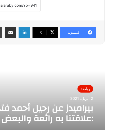
لينكدإن
مشاركة عبر
فيسبوك
X
أقرأ التالي
رياضة
2 أبريل، 2021
بيراميدز عن رحيل أحمد فت
:علاقتنا به رائعة والبعض
من انتصاراتنا