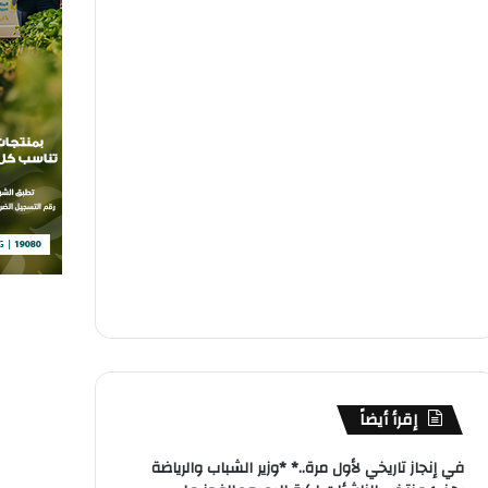
إقرأ أيضاً
في إنجاز تاريخي لأول مرة..* *وزير الشباب والرياضة