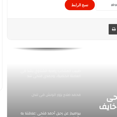
الاهلى يواصل الاستعداد للرجاء المغربى
بالسوبر
نسخ الرابط
أتلتيكو مدريد يودع بطولة كأس ملك
 البريد
طباعة
إسبانيا من دور الـ 16
المدير الفني للفريق الأول لكرة القدم
بالنادي الأهلي، …حققنا فوزًا مهمًّا على
حساب سان جورج الإثيوبي في دوري أبطال
أفريقيا، خاصة أن الفوز بثلاثية نظيفة
طبيب المنتخب: إصابة الشناوي بشد فى
العضلة الخلفية.. وحمدى فتحى شد
بالضامة
حى
محمد صلاح يزور الونش فى لندن
 خايف
بيراميدز عن رحيل أحمد فتحى :علاقتنا به