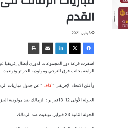
مباريات الزمالك فى 
القدم
8 يناير، 2021
فيسبوك
X
لينكدإن
مشاركة عبر البريد
طباعة
اسفرت قرعة دور المجموعات لدوري أبطال إفريقيا عن 
الرابعة بجانب فرق الترجي ومولودية الجزائر وتونغيث.
وأعلن الاتحاد الإفريقي “
كاف
” عن جدول مباريات الزم
الجولة الأولى 12-13فبراير : الزمالك ضد مولودية الجزائر
الجولة الثانية 23 فبراير: تونغيث ضد الزمالك