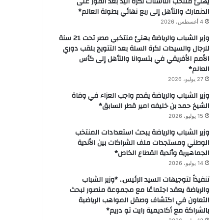
يهنئ منتخب الناشئات لكرة اليد بعد الفوز على
الدنمارك والتأهل إلى ربع نهائي بطولة العالم*
4 أغسطس، 2026
وزير الشباب والرياضة يهنئ منتخبي مصر تحت 21 سنة
للرجال والسيدات لكرة السلة بعد التتويج بلقب دوري
الأمم الأفريقي في بتسوانا والتأهل إلى كأس
العالم*
27 يوليو، 2026
وزير الشباب والرياضة يقدم واجب العزاء في وفاة
الشيخ حمد بن خليفه امير قطر السابق*
15 يوليو، 2026
وزير الشباب والرياضة يبحث استعدادات المنتخب
الوطني ومستجدات ملف الشراكات بين الأندية
الجماهيرية وأندية القطاع الخاص*
14 يوليو، 2026
تنفيذاً لتوجيهات السيد الرئيس.. *وزير الشباب
والرياضة يعقد اجتماعًا مع مجموعة منصور لبحث
التعاون في اكتشاف وصقل المواهب الرياضية
بالشراكة مع أكاديمية رايت تو دريم*