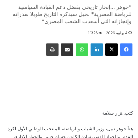
*جوهر ...إنجاز تاريخي بفضل دعم القيادة السياسية
للرياضة المصرية* لجيل سيذكره التاريخ طويلا بقدراته
وإنجازاته التى أسعدت الشعب المصري*
4 يوليو، 2026
1٬326
فيسبوك
X
لينكدإن
واتساب
مشاركة عبر البريد
طباعة
كتب..نزار سلامة
هنأ جوهر نبيل، وزير الشباب والرياضة، المنتخب الوطني الأول لكرة
القدم، والجهاز الفني بقيادة الكابتن حسام حسن والجهاز الإداري