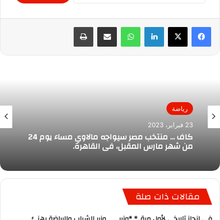
لينكدإن
واتساب
مشاركة عبر البريد
طباعة
رياضة
23 فبراير، 2023
رياضة
كاف … منتخب مصر سيواجه مالاوي مساء يوم 24
8 نوفمبر، 2022
من شهر مارس المقبل، في القاهرة.
مقالات ذات صلة
محمد صلاح في قاىمة الأفضل في اوربا
في إنجاز تاريخي لأول مرة..* *وزير
وزير الشباب والرياضة يهنئ