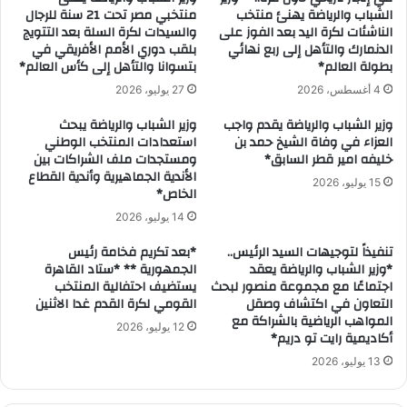
الشباب والرياضة يهنئ منتخب
منتخبي مصر تحت 21 سنة للرجال
الناشئات لكرة اليد بعد الفوز على
والسيدات لكرة السلة بعد التتويج
الدنمارك والتأهل إلى ربع نهائي
بلقب دوري الأمم الأفريقي في
بطولة العالم*
بتسوانا والتأهل إلى كأس العالم*
4 أغسطس، 2026
27 يوليو، 2026
وزير الشباب والرياضة يقدم واجب
وزير الشباب والرياضة يبحث
العزاء في وفاة الشيخ حمد بن
استعدادات المنتخب الوطني
خليفه امير قطر السابق*
ومستجدات ملف الشراكات بين
الأندية الجماهيرية وأندية القطاع
15 يوليو، 2026
الخاص*
14 يوليو، 2026
تنفيذاً لتوجيهات السيد الرئيس..
*بعد تكريم فخامة رئيس
*وزير الشباب والرياضة يعقد
الجمهورية ** *ستاد القاهرة
اجتماعًا مع مجموعة منصور لبحث
يستضيف احتفالية المنتخب
التعاون في اكتشاف وصقل
القومي لكرة القدم غدا الاثنين
المواهب الرياضية بالشراكة مع
12 يوليو، 2026
أكاديمية رايت تو دريم*
13 يوليو، 2026