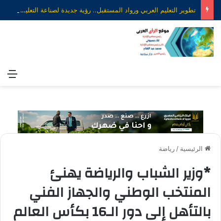
تطوير التعليم العربي ورواد المستقبل.. رؤية جديدة لصناعة التعليم الذكي
الق
الرئيسية
/
رياضة
*وزير الشباب والرياضة يهنئ
المنتخب الوطني والجهاز الفني
بالتأهل إلى دور الـ16 بكأس العالم