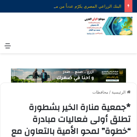
البنك الزراعي المصري يكرّم عدداً من موظفيه المتميزين لتحقيق ارقام استثنائية في القروض الشخصية خلال الربع الأول من 2026
الق
الرئيسية
/
محافظات
*جمعية منارة الخير بشطورة
تطلق أولى فعاليات مبادرة
“خطوة” لمحو الأمية بالتعاون مع