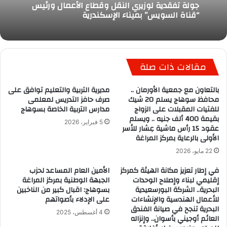
جولة تفقدية لوزيري النقل وقطاع الأعمال ورئيس
“قناة السويس” بميناء الإسكندرية
مقالات ذات صلة
بالتعاون مع جمعية الأورمان ..
مديرية التربية والتعليم توافق على
محافظ سوهاج يسلم 20 شيك
صرف حافز التدريس لمعلمى
للفتيات المقبلات على الزواج
مدارس التربية الخاصة بسوهاج
بقيمة 400 ألف جنيه .. ويسلم
5 فبراير، 2026
عقود 15 رأس ماشية عِشار للأسر
الأولى بالرعاية بمركز المراغة
22 مايو، 2026
في إطار تعزيز مكانة الهيئة كمركز
الأمين العام المساعد لحزب
إقليمي لبناء وإصلاح الوحدات
الجبهة الوطنية بمركز المراغة
البحرية.. الشركة البورسعيدية
بسوهاج: اقبال كبير من الناخبين
للأعمال الهندسية والإنشاءات
على الإدلاء بأصواتهم
البحرية تنجح في صيانة الفندق
4 أغسطس، 2025
العائم أوجيني بأسوان.. وإنزاله