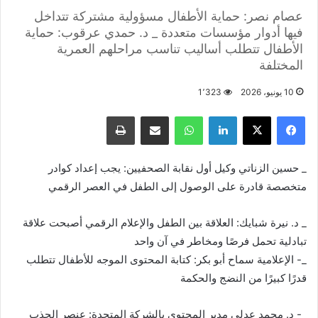
عصام نصر: حماية الأطفال مسؤولية مشتركة تتداخل
فيها أدوار مؤسسات متعددة _ د. حمدي عرقوب: حماية
الأطفال تتطلب أساليب تناسب مراحلهم العمرية
المختلفة
10 يونيو، 2026
1٬323
فيسبوك
X
لينكدإن
واتساب
مشاركة عبر البريد
طباعة
_ حسين الزناتي وكيل أول نقابة الصحفيين: يجب إعداد كوادر
متخصصة قادرة على الوصول إلى الطفل في العصر الرقمي
_ د. نيرة شبايك: العلاقة بين الطفل والإعلام الرقمي أصبحت علاقة
تبادلية تحمل فرصًا ومخاطر في آن واحد
_- الإعلامية سماح أبو بكر: كتابة المحتوى الموجه للأطفال تتطلب
قدرًا كبيرًا من النضج والحكمة
_- د. محمد عدلي مدير المحتوى بالشركة المتحدة: عنصر الجذب