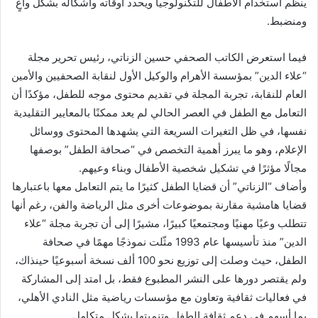
ينظم استخدام الأطفال للتكنولوجيا ويحدد أوقاته وأشكاله بشكل واعٍ
ومنضبط.
فيما استعرض الكاتب الصحفي حسين الزناتي، رئيس تحرير مجلة
“علاء الدين” بمؤسسة الأهرام والوكيل الأول لنقابة الصحفيين والأمين
العام للنقابة، تجربة المجلة في تقديم محتوى موجه للطفل، مؤكدًا أن
التعامل مع الطفل في العصر الحالي لم يعد ممكنًا بالمعايير التقليدية
نفسها، في ظل التغيرات السريعة التي يشهدها المحتوى ووسائل
الإعلام، وهو ما يبرز أهمية التخصص في “صحافة الطفل” بوصفها
مجالًا مؤثرًا في تشكيل شخصية الأطفال وبناء وعيهم.
وأضاف “الزناتي” أن قضايا الطفل كثيرًا ما يتم التعامل معها باعتبارها
قضايا هامشية مقارنة بموضوعات أخرى مثل الرياضة والفن، رغم أنها
تتطلب وعيًا مهنيًا ومجتمعيًا كبيرًا، مشيرًا إلى أن تجربة مجلة “علاء
الدين” منذ تأسيسها عام 1993 مثّلت نموذجًا مهمًا في صحافة
الطفل، حيث وصلت إلى توزيع نحو 100 ألف نسخة أسبوعيًا حينذاك،
ولم يقتصر دورها على النشر المطبوع فقط، بل امتد إلى المشاركة
في فعاليات ثقافية وتعاون مع مؤسسات رياضية مثل النادي الأهلي،
بما أسهم في دعم ثقافة الطفل وتنميتها بشكل متكامل.