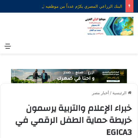
البنك الزراعي المصري يكرّم عدداً من موظفيه المتميزين لتحقيق ارقام استثنائية في القروض الشخصية خلال الربع الأول من 2026
الق
الرئيسية
/
أخبار مصر
خبراء الإعلام والتربية يرسمون
خريطة حماية الطفل الرقمي في
EGICA3