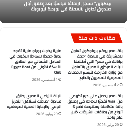
بيتكوين” تسجل ارتفاعًا قياسيًا بعد إطلاق أول
صندوق تداول بالعملة فى بورصة نيويورك
مقالات ذات صلة
بنك مصر يوقع بروتوكول تعاون
مارينا يخوت بورتو مارينا تقود
للمشاركة في مبادرة “حدث
بداية جديدة لسياحة اليخوت في
بياناتك في مصر” التي أطلقها
الساحل الشمالي مع انطلاق
البنك المركزي المصري بالتعاون
النسخة الأولى من Egypt Boat
مع وزارة الخارجية لتيسير الخدمات
Club
المصرفية للمصريين بالخارج
1 أغسطس، 2026
2 أغسطس، 2026
بنك مصر يحصل على درع تكريمي
البنك الزراعي المصري يطلق
من Visa تقديرًا لنجاحه في إطلاق
مبادرة “صحتك تستاهل” لتعزيز
باقة متكاملة ومتنوعة تضم 6
الوعي والرعاية الصحية لموظفيه
أنواع من بطاقات الشركات خلال
29 يوليو، 2026
عام واحد
29 يوليو، 2026