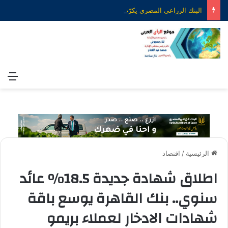
البنك الزراعي المصري يكرّم عدداً من موظفيه المتميزين لتحقيق ارقام استثنائية في القروض الشخصية خلال الربع الأول من 2026
الق
الرئيسية
/
اقتصاد
اطلاق شهادة جديدة 18.5% عائد
سنوي.. بنك القاهرة يوسع باقة
شهادات الادخار لعملاء بريمو