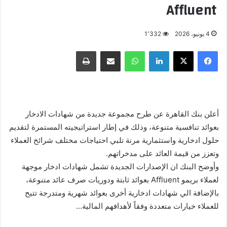
Affluent
4 يونيو، 2026
1٬332
فيسبوك
X
لينكدإن
واتساب
مشاركة عبر البريد
طباعة
أعلن بنك القاهرة عن طرح مجموعة جديدة من شهادات الادخار
بعوائد تنافسية متنوعة، وذلك في إطار استراتيجيته المستمرة لتقديم
حلول ادخارية واستثمارية مرنة تلبي احتياجات مختلف شرائح العملاء
وتعزز من قيمة العائد على مدخراتهم.
وأوضح البنك ان الإصدارات الجديدة تشمل شهادات ادخار موجهة
لعملاء بريمو Affluent بعوائد ثابتة ودوريات صرف عائد متنوعة،
بالإضافة الي شهادات ادخارية أخرى بعوائد شهرية ومتدرجة تتيح
للعملاء خيارات متعددة وفقاً لأهدافهم المالية…