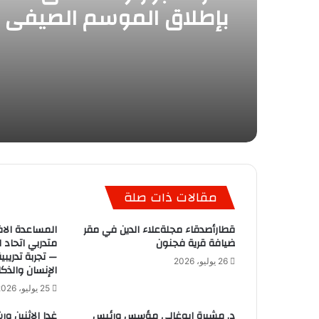
بإطلاق الموسم الصيفي 
عن عروض مميزة وتجديدا
كبيرة في فنادقها بمنتج
بورتو
مقالات ذات صلة
قطارأصدقاء مجلةعلاء الدين في مقر
المساعدة الاف
ضيافة قرية فجنون
متدربي اتحاد ا
— تجربة تدريب
26 يوليو، 2026
الإنسان والذك
25 يوليو، 2026
د. مشيرة ابوغالي مؤسس ورئيس
غدا الاثنين ور