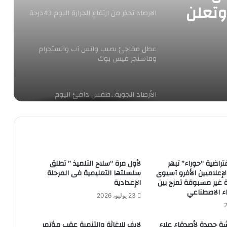
وتعلن
الارصاد تحذر من ارتفاع الحرارة اليوم 43درجة
ت
عات
عطل مفاجئ يصيب واتس آب وانستجرام
وماسنجر فيس بوك
الأرصاد الجوية…طقس دافئ اليوم
الأرصاد: أجواء ربيعية وانخفاض بدرجات
الحرارة والصغرى بالقاهرة تصل 14 درجة
تراضية “حوراء” تبهر
لأول مرة “سلاح التلميذ ” تطلق
لإعلاميين الأفرو آسيوى
سلسلتها التعليمية فى المرحلة
انخفاض بدرجات الحرارة وطقس حار رطب
ية غير مسبوقة تمزج بين
الإعدادية
نهارا معتدل ليلا.. والقاهرة 33 درجة
اء الاصطناعي
23 يوليو، 2026
الأرصاد الجوية…. غدا الثلاثاء، وقفة عرفات،
شة جديدة لأصدقاء علاء
لايف للإغاثة والتنمية عقب مؤتمر