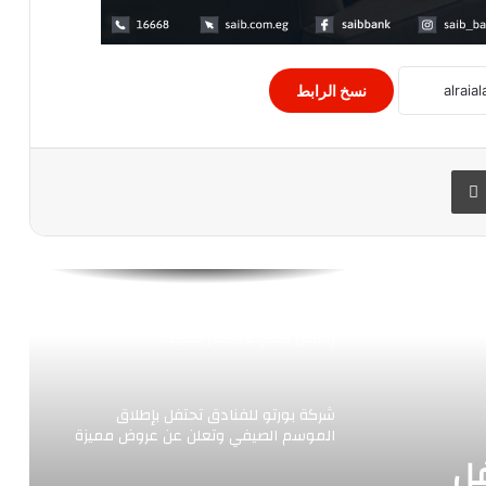
الأرصاد الجوية…. غدا الثلاثاء، وقفة عرفات،
طقس معتدل الحرارة
نسخ الرابط
السكة الحديد تعلن التأخيرات المتوقعة
اليوم الثلاثاء على بعض خطوطها
 البريد
طباعة
الأرصاد الجوية.. إستمرار انخفاض درجات
الحرارة غدا
الأرصاد”: أجواء خريفية على أغلب الأنحاء..
وفرص سقوط أمطار خفيفة
شركة بورتو للفنادق تحتفل بإطلاق
الموسم الصيفي وتعلن عن عروض مميزة
وتجديدات كبيرة في فنادقها بمنتجعات
فل
بورتو