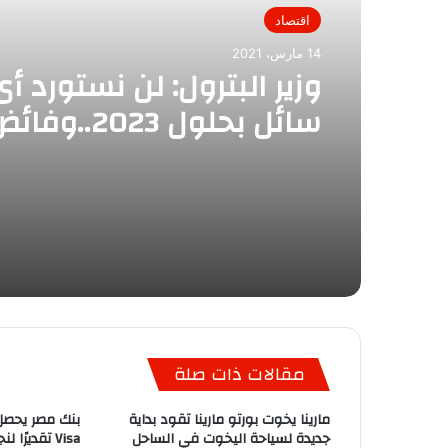
اقتصاد
14 مارس، 2021
وزير البترول: لن نستورد أ
سائل بحلول 2023.
يُصدر بأعلى من السعر ال
مقالات ذات صلة
مارينا يخوت بورتو مارينا تقود بداية
بنك مصر يحصل
جديدة لسياحة اليخوت في الساحل
Visa تقديرً