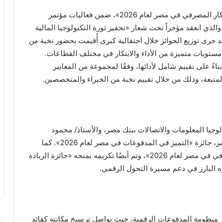
تُوِّج بنك مصر بجائزتي «التميز في المدفوعات» و«الابتكار المصرفي في مصر لعام 2026»، ضمن فعاليات مؤتمر
ة والثلاثين، والذي انعقد مؤخراً تحت شعار «تحفيز ثورة التكنولوجيا المالية
 جرى توزيع الجوائز خلال احتفالية كبرى أُقيمت بحضور نخبة من
ستويات متميزة من الأداء والابتكار في مختلف القطاعات.
اءً على تقييم شامل لأدائها، وفقًا لمجموعة من المعايير
متبعة، وذلك من خلال تقييم نخبة من الخبراء والمتخصصين.
وجيا المعلومات والاتصالات ببنك مصر، والأستاذ/ محمود
النشرتي، رئيس المدفوعات والقنوات الرقمية ببنك مصر، جائزة «التميز في المدفوعات في مصر لعام 2026». كما
تسلّم المهندس/ وليد الأسيوطي جائزة «الابتكار المصرفي في مصر لعام 2026»، وتم أيضًا تكريمه بمنحه «جائزة الريادة
وير منظومة المدفوعات الرقمية، حيث يواصل ترسيخ مكانته كقائد