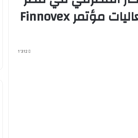
لعام 2026» خلال فعاليات مؤتمر Finnovex
1٬312