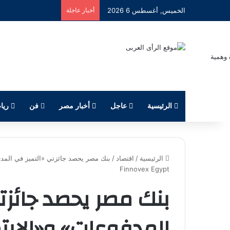
الخميس, أغسطس 6 2026
أخبار عاجلة
الرئيسية
عاجل
أخبار مصر
فن
ريا
الرئيسية
/
اقتصاد
/
Finnovex Egypt
بنك مصر يحصد جائزت
المدفوعات» و«الاب