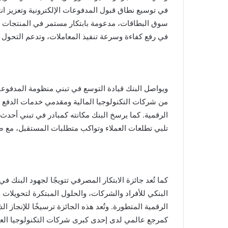
في توسيع نطاق قبول المدفوعات الإلكترونية وتعزيز ا
سوق البطاقات، مدعومة بابتكار مستمر في المنتجات 
في رفع كفاءة وسرعة تنفيذ المعاملات، وتدعم التحول نح
ويواصل البنك قيادة التوسع في تبني منظومة المدفوع
من شركات التكنولوجيا المالية ومقدمي خدمات الدفع و
الرقمية. كما يرسخ البنك مكانته كمبادر في تبني أحدث
تلبي تطلعات العملاء وتواكب متطلبات المستقبل، مع ض
كما تُعد جائزة الابتكار المصرفي تتويجًا لجهود البنك ف
البنكي للأفراد والشركات، والحلول المبتكرة لتحويلات
الرقمية المتطورة. وتُعد هذه الجائزة ترسيخًا للإنجاز 
كمرجع عالمي لدى إحدى كبرى شركات التكنولوجيا العا