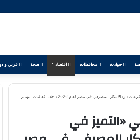
ضة
حوادث
محافظات
اقتصاد
صحة
عربى و دو
بنك مصر يحصد جائزتي «التميز في المدفوعات» و«الابتكار المصرفي في مصر لعام 2026» خلال فعاليات مؤتمر
ي «التميز في
تكار المصرفي في مصر