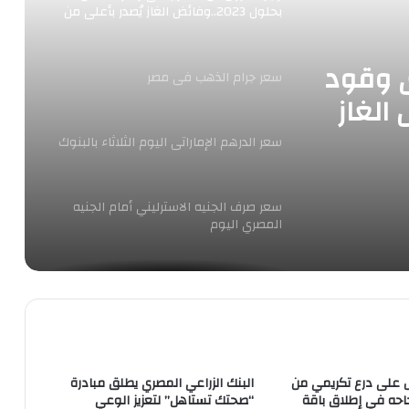
بحلول 2023..وفائض الغاز يُصدر بأعلى من
السعر المحلى
ى وقود
سعر جرام الذهب فى مصر
.وفائض الغاز
محلى
سعر الدرهم الإماراتى اليوم الثلاثاء بالبنوك
سعر صرف الجنيه الاسترليني أمام الجنيه
المصري اليوم
اسعار العملات العربية والأجنبية اليوم
إستقرار أسعار الريال السعودى مقابل
الجنيه المصري اليوم
 على درع تكريمي من
البنك الزراعي المصري يطلق مبادرة
ا لنجاحه في إطلاق باقة
“صحتك تستاهل” لتعزيز الوعي