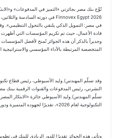
Finnovex Egypt 2026 في دورته السادس
في مصر: التمويل الذكي يلتقي بالتحول التنظيمي». وقد
قادة الأعمال، حيث تم تكريم المؤسسات التي أظهرت م
وجديراً بالذكر أن هذه الجوائز تُمنح لأفضل المؤسسات بن
المتخصصة المرتبطة بالأداء المؤسسي والاستراتيجية ال
وقد تسلّم المهندس/ وليد الأسيوطي، رئيس قطاع تكنول
التكنولوجية لعام 2026»، تقديرًا لجهوده المتميزة ودوره البارز في دعم مسيرة التحول الرقمي.
وتأتي هذه الجوائز تقديرًا للدور الريادي للبنك في تط