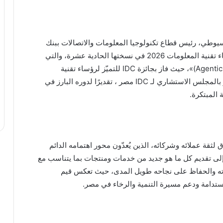
أسيوطي، رئيس قطاع تكنولوجيا المعلومات والاتصالات ببنك
مصر، على جائزة جديدة ضمن فعاليات قمة IDC لرؤساء تقنية المعلومات 2026 في نسختها الحادية عشرة، والتي
انعقدت تحت شعار «صعود الأنظمة الوكيلة (Agentic Systems)»، حيث فاز بجائزة IDC للتميّز لرؤساء تقنية
المعلومات، إلى جانب تكريمه من IDC لانضمامه كعضو بالمجلس الاستشاري لـ IDC مصر ، تقديرًا لدوره البارز في
 المبتكرة.
قة عملائه وشركائه، الذين يُعدّون محور اهتمامه الدائم
ى تقديم كل ما هو جديد من خدمات ومنتجات بما يتناسب مع
دماته والحفاظ على نجاحه طويل المدى، حيث تعكس قيم
مستدامة ودعم مسيرة التنمية والرخاء في مصر.